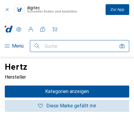
digitec
Zur App
Schneller finden und bestellen
Einstellungen
Kundenkonto
Vergleichslisten
Merklisten
Warenkorb
Navigation nach Kategorien
Menü
Suche
Hertz
Hersteller
Kategorien anzeigen
Diese Marke gefällt mir