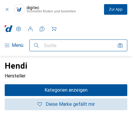
digitec
Zur App
Schneller finden und bestellen
Einstellungen
Kundenkonto
Vergleichslisten
Merklisten
Warenkorb
Navigation nach Kategorien
Menü
Suche
Hendi
Hersteller
Kategorien anzeigen
Diese Marke gefällt mir