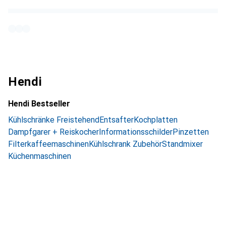
Hendi
Hendi Bestseller
Kühlschränke Freistehend
Entsafter
Kochplatten
Dampfgarer + Reiskocher
Informationsschilder
Pinzetten
Filterkaffeemaschinen
Kühlschrank Zubehör
Standmixer
Küchenmaschinen