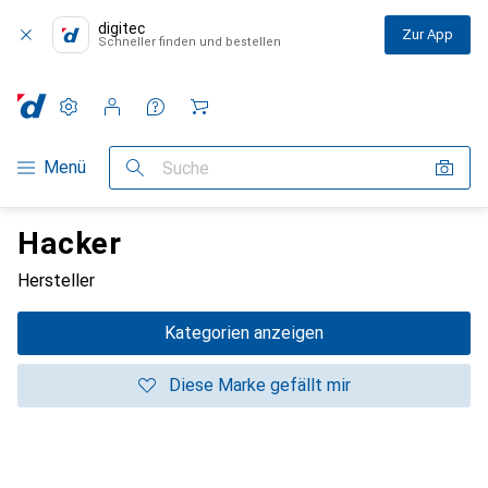
digitec
Zur App
Schneller finden und bestellen
Einstellungen
Kundenkonto
Vergleichslisten
Merklisten
Warenkorb
Navigation nach Kategorien
Menü
Suche
Hacker
Hersteller
Kategorien anzeigen
Diese Marke gefällt mir