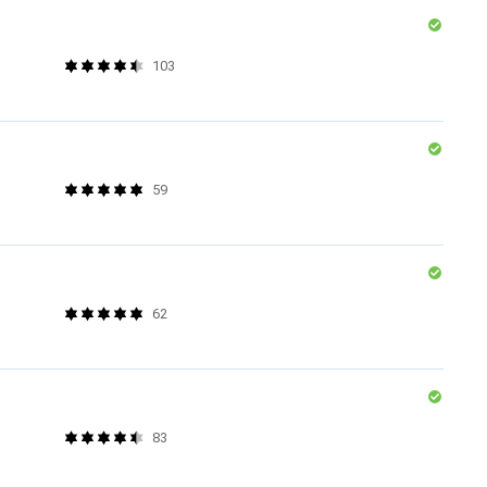
103
59
62
83