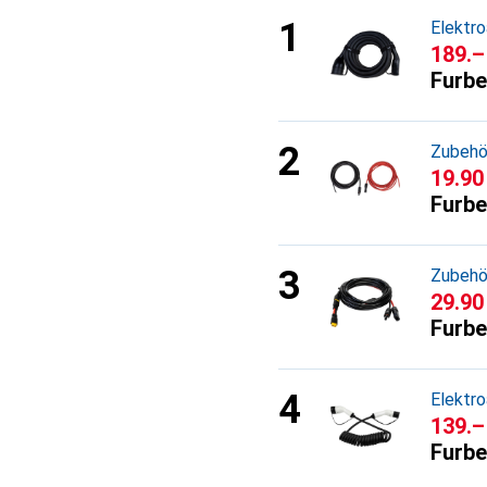
Elektr
CHF
189.–
Furbe
Zubehö
CHF
19.90
Furbe
Zubehö
CHF
29.90
Furbe
Elektr
CHF
139.–
Furbe