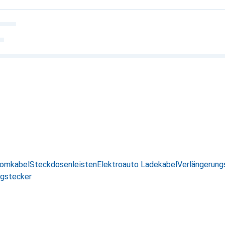
romkabel
Steckdosenleisten
Elektroauto Ladekabel
Verlängerung
gstecker