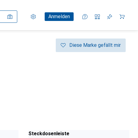
Einstellungen
Kundenkonto
Vergleichslisten
Merklisten
Warenkorb
Anmelden
Diese Marke gefällt mir
Steckdosenleiste