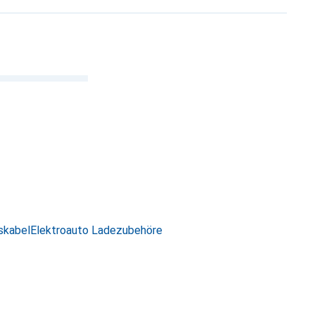
skabel
Elektroauto Ladezubehöre