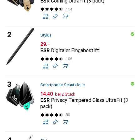
ESR
Corning UltraFit (3 pack)
114
Stylus
CHF
29.–
ESR
Digitaler Eingabestift
105
Smartphone Schutzfolie
CHF
14.40
bei 2 Stück
ESR
Privacy Tempered Glass UltraFit (3
pack)
80