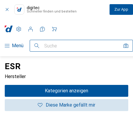
digitec
Zur App
Schneller finden und bestellen
Einstellungen
Kundenkonto
Vergleichslisten
Merklisten
Warenkorb
Navigation nach Kategorien
Menü
Suche
ESR
Hersteller
Kategorien anzeigen
Diese Marke gefällt mir