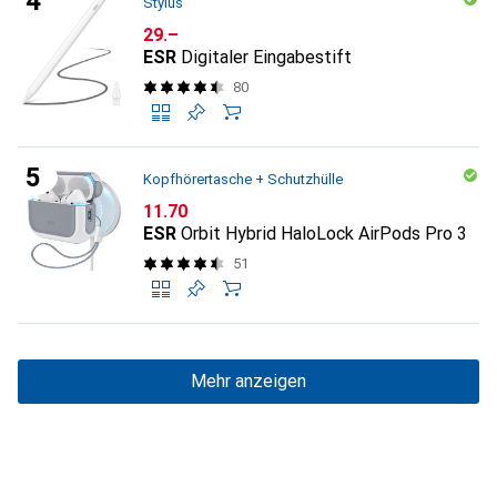
Stylus
CHF
29.–
ESR
Digitaler Eingabestift
80
Kopfhörertasche + Schutzhülle
CHF
11.70
ESR
Orbit Hybrid HaloLock AirPods Pro 3
51
Mehr anzeigen