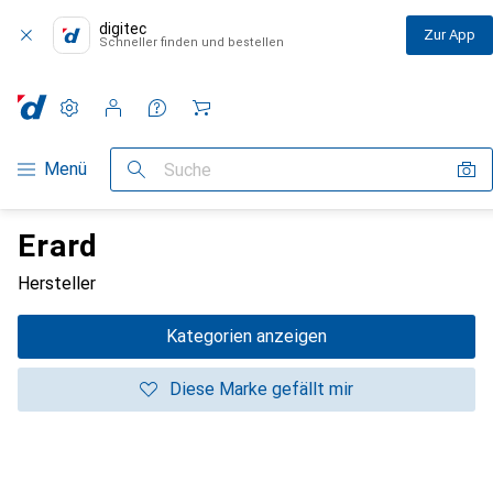
digitec
Zur App
Schneller finden und bestellen
Einstellungen
Kundenkonto
Vergleichslisten
Merklisten
Warenkorb
Navigation nach Kategorien
Menü
Suche
Erard
Hersteller
Kategorien anzeigen
Diese Marke gefällt mir