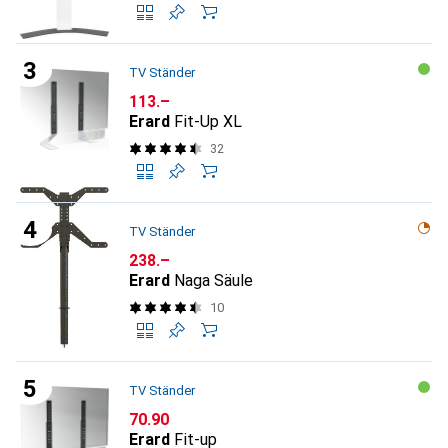
TV Ständer
CHF
113.–
Erard
Fit-Up XL
32
TV Ständer
CHF
238.–
Erard
Naga Säule
10
TV Ständer
CHF
70.90
Erard
Fit-up