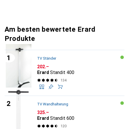
Am besten bewertete Erard
Produkte
TV Ständer
CHF
202.–
Erard
Standit 400
134
TV Wandhalterung
CHF
325.–
Erard
Standit 600
120