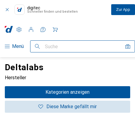
digitec
Zur App
Schneller finden und bestellen
Einstellungen
Kundenkonto
Vergleichslisten
Merklisten
Warenkorb
Navigation nach Kategorien
Menü
Suche
Deltalabs
Hersteller
Kategorien anzeigen
Diese Marke gefällt mir