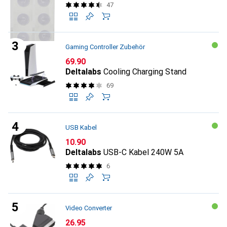
47
Gaming Controller Zubehör
CHF
69.90
Deltalabs
Cooling Charging Stand
69
USB Kabel
CHF
10.90
Deltalabs
USB-C Kabel 240W 5A
6
Video Converter
CHF
26.95