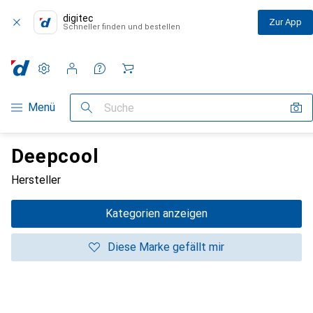
digitec
Zur App
Schneller finden und bestellen
Einstellungen
Kundenkonto
Vergleichslisten
Merklisten
Warenkorb
Navigation nach Kategorien
Menü
Suche
Deepcool
Hersteller
Kategorien anzeigen
Diese Marke gefällt mir