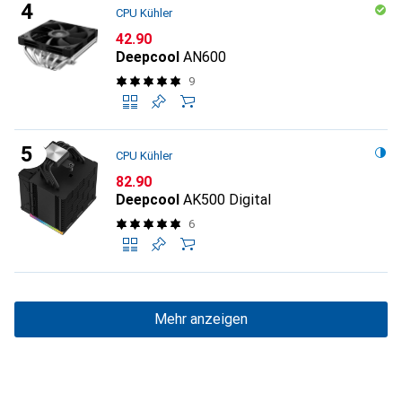
CPU Kühler
CHF
42.90
Deepcool
AN600
9
CPU Kühler
CHF
82.90
Deepcool
AK500 Digital
6
Mehr anzeigen