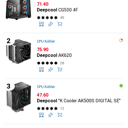
CHF
71.40
Deepcool
CG530 4F
49
CPU Kühler
CHF
75.90
Deepcool
AK620
28
CPU Kühler
CHF
47.60
Deepcool
"K Cooler AK500S DIGITAL SE"
13