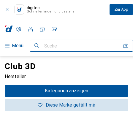
digitec
Zur App
Schneller finden und bestellen
Einstellungen
Kundenkonto
Vergleichslisten
Merklisten
Warenkorb
Navigation nach Kategorien
Menü
Suche
Club 3D
Hersteller
Kategorien anzeigen
Diese Marke gefällt mir