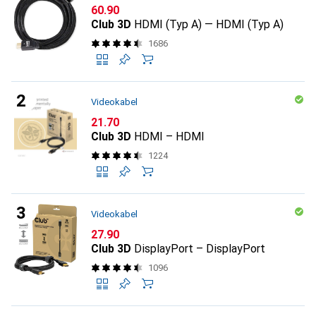
CHF
60.90
Club 3D
HDMI (Typ A) — HDMI (Typ A)
1686
Videokabel
CHF
21.70
Club 3D
HDMI – HDMI
1224
Videokabel
CHF
27.90
Club 3D
DisplayPort – DisplayPort
1096