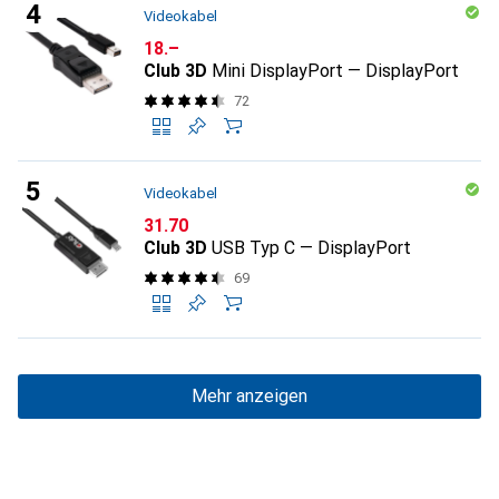
Videokabel
CHF
18.–
Club 3D
Mini DisplayPort — DisplayPort
72
Videokabel
CHF
31.70
Club 3D
USB Typ C — DisplayPort
69
Mehr anzeigen