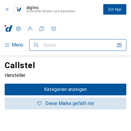
digitec
Zur App
Schneller finden und bestellen
Einstellungen
Kundenkonto
Vergleichslisten
Merklisten
Warenkorb
Navigation nach Kategorien
Menü
Suche
Callstel
Hersteller
Kategorien anzeigen
Diese Marke gefällt mir