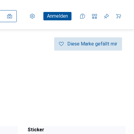
Einstellungen
Kundenkonto
Vergleichslisten
Merklisten
Warenkorb
Anmelden
Diese Marke gefällt mir
Sticker