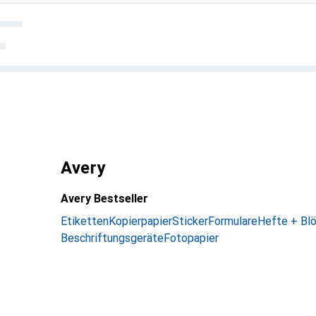
Avery
Avery Bestseller
Etiketten
Kopierpapier
Sticker
Formulare
Hefte + Bl
Beschriftungsgeräte
Fotopapier