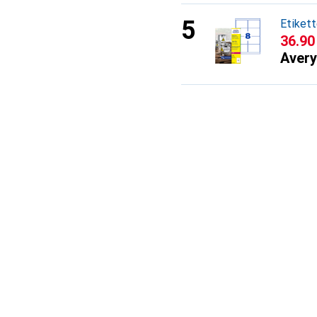
Etiket
CHF
36.90
Avery