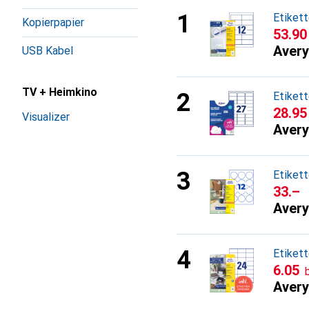
Etiket
Kopierpapier
CHF
53.90
Avery
USB Kabel
TV + Heimkino
Etiket
CHF
28.95
Visualizer
Avery
Etiket
CHF
33.–
Avery
Etiket
CHF
6.05
Avery