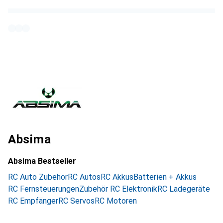
Absima
Absima Bestseller
RC Auto Zubehör
RC Autos
RC Akkus
Batterien + Akkus
RC Fernsteuerungen
Zubehör RC Elektronik
RC Ladegeräte
RC Empfänger
RC Servos
RC Motoren