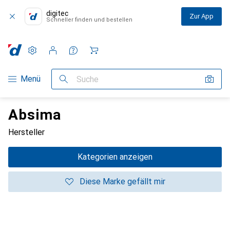
digitec
Zur App
Schneller finden und bestellen
Einstellungen
Kundenkonto
Vergleichslisten
Merklisten
Warenkorb
Navigation nach Kategorien
Menü
Suche
Absima
Hersteller
Kategorien anzeigen
Diese Marke gefällt mir