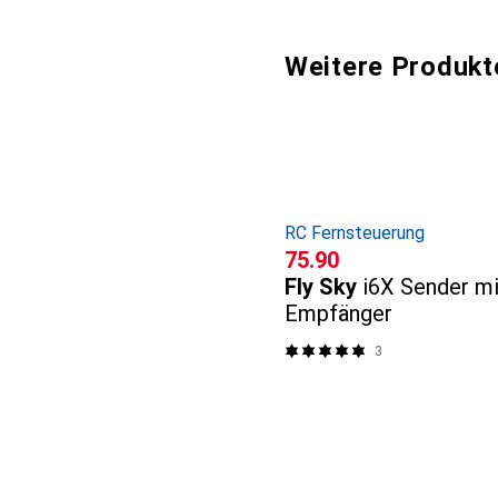
Weitere Produkt
RC Fernsteuerung
CHF
75.90
Fly Sky
i6X Sender mi
Empfänger
3