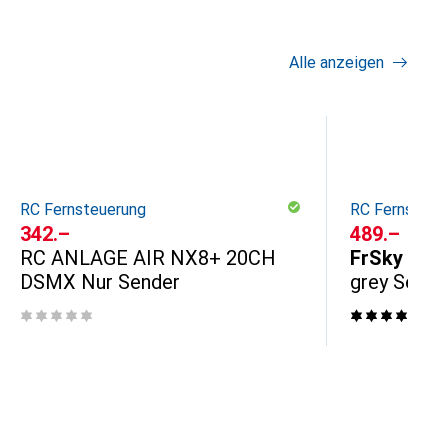
Alle anzeigen
RC Fernsteuerung
RC Fernsteue
CHF
342.–
CHF
489.–
RC ANLAGE AIR NX8+ 20CH
FrSky
TAN
DSMX Nur Sender
grey Sende
1