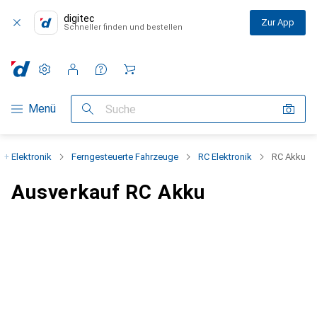
digitec
Zur App
Schneller finden und bestellen
Einstellungen
Kundenkonto
Vergleichslisten
Merklisten
Warenkorb
Navigation nach Kategorien
Menü
Suche
 + Elektronik
Ferngesteuerte Fahrzeuge
RC Elektronik
RC Akku
Ausverkauf RC Akku