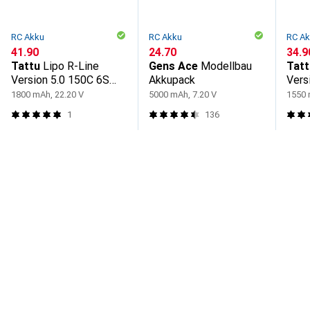
RC Akku
RC Akku
RC A
CHF
41.90
CHF
24.70
CHF
34.9
Tattu
Lipo R-Line
Gens Ace
Modellbau
Tatt
Version 5.0 150C 6S
Akkupack
Vers
battery with XT60
1800 mAh, 22.20 V
5000 mAh, 7.20 V
1550 
connector
1
136