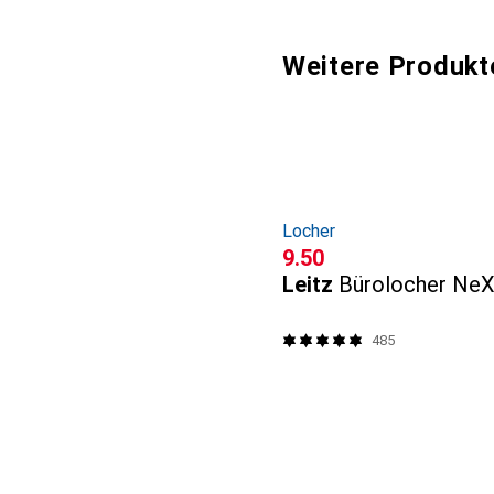
Weitere Produkt
Locher
CHF
9.50
Leitz
Bürolocher Ne
485