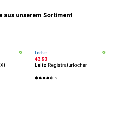
e aus unserem Sortiment
Locher
CHF
43.90
XXt
Leitz
Registraturlocher
9