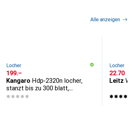
Alle anzeigen
Locher
Locher
CHF
199.–
CHF
22.70
Kangaro
Hdp-2320n locher,
Leitz
WOW 
stanzt bis zu 300 blatt,
farbmischung
11