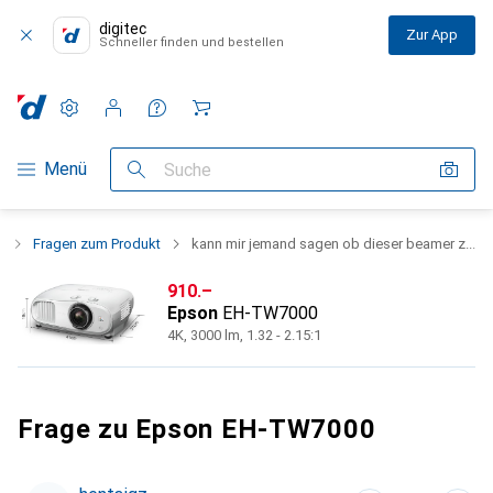
digitec
Zur App
Schneller finden und bestellen
Einstellungen
Kundenkonto
Vergleichslisten
Merklisten
Warenkorb
Navigation nach Kategorien
Menü
Suche
0
Fragen zum Produkt
kann mir jemand sagen ob dieser beamer z...
CHF
910.–
Epson
EH-TW7000
4K, 3000 lm, 1.32 - 2.15:1
Frage zu Epson EH-TW7000