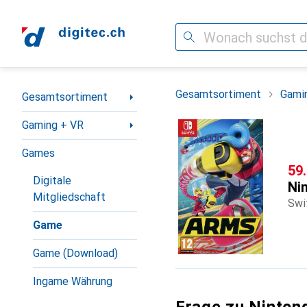
Suche
Navigation nach Kategorien
Gesamtsortiment
Gami
Gesamtsortiment
Gaming + VR
Games
CH
59
Digitale
Ni
Mitgliedschaft
Swi
Game
Game (Download)
Ingame Währung