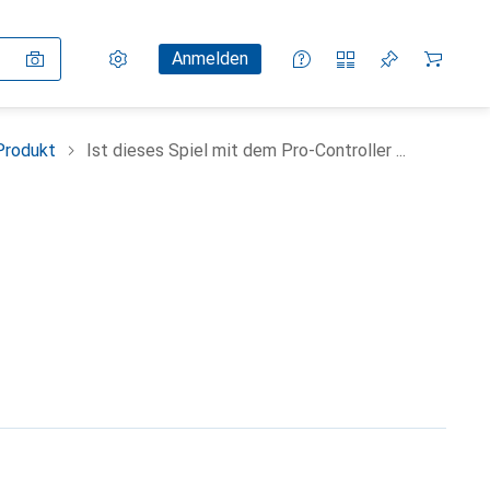
Einstellungen
Kundenkonto
Vergleichslisten
Merklisten
Warenkorb
Anmelden
Produkt
Ist dieses Spiel mit dem Pro-Controller ...