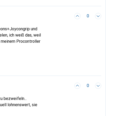
0
ycons+Joycongrip und
len, ich weiß das, weil
t meinem Procontroller
0
u bezweifeln...
ell lohnenswert, sie