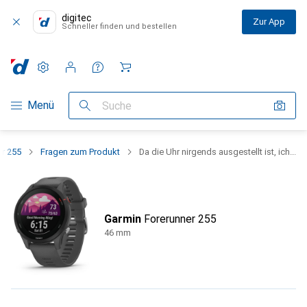
digitec
Zur App
Schneller finden und bestellen
Einstellungen
Kundenkonto
Vergleichslisten
Merklisten
Warenkorb
Navigation nach Kategorien
Menü
Suche
er 255
Fragen zum Produkt
Da die Uhr nirgends ausgestellt ist, ich...
Garmin
Forerunner 255
46 mm