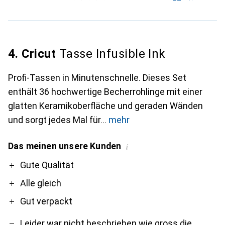
4. Cricut
Tasse Infusible Ink
Profi-Tassen in Minutenschnelle. Dieses Set
enthält 36 hochwertige Becherrohlinge mit einer
glatten Keramikoberfläche und geraden Wänden
und sorgt jedes Mal für
mehr
Das meinen unsere Kunden
i
Pro
Contra
Gute Qualität
Alle gleich
Gut verpackt
Leider war nicht beschrieben wie gross die