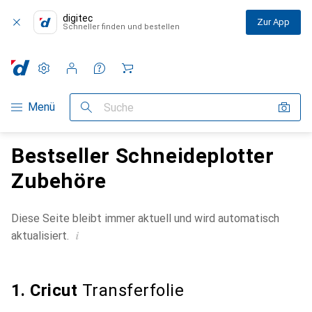
digitec
Zur App
Schneller finden und bestellen
Einstellungen
Kundenkonto
Vergleichslisten
Merklisten
Warenkorb
Navigation nach Kategorien
Menü
Suche
Bestseller Schneideplotter
Zubehöre
Diese Seite bleibt immer aktuell und wird automatisch
i
aktualisiert.
1. Cricut
Transferfolie