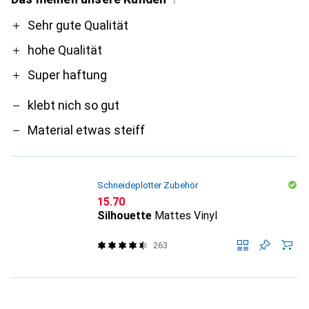
i
Pro
Contra
Sehr gute Qualität
hohe Qualität
Super haftung
klebt nich so gut
Material etwas steiff
Schneideplotter Zubehör
CHF
15.70
Silhouette
Mattes Vinyl
263