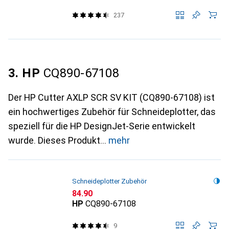
237
3. HP
CQ890-67108
Der HP Cutter AXLP SCR SV KIT (CQ890-67108) ist
ein hochwertiges Zubehör für Schneideplotter, das
speziell für die HP DesignJet-Serie entwickelt
wurde. Dieses Produkt
mehr
Schneideplotter Zubehör
CHF
84.90
HP
CQ890-67108
9