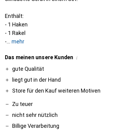
Enthält:
- 1 Haken
- 1 Rakel
-
mehr
Das meinen unsere Kunden
i
Pro
Contra
gute Qualität
liegt gut in der Hand
Store für den Kauf weiteren Motiven
Zu teuer
nicht sehr nützlich
Billige Verarbeitung