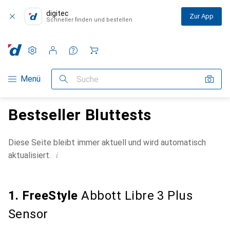
digitec
Zur App
Schneller finden und bestellen
Einstellungen
Kundenkonto
Vergleichslisten
Merklisten
Warenkorb
Navigation nach Kategorien
Menü
Suche
Bestseller Bluttests
Diese Seite bleibt immer aktuell und wird automatisch
i
aktualisiert.
1. FreeStyle
Abbott Libre 3 Plus
Sensor