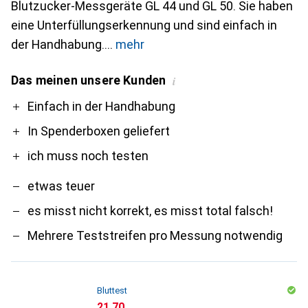
Blutzucker-Messgeräte GL 44 und GL 50. Sie haben
eine Unterfüllungserkennung und sind einfach in
der Handhabung.
mehr
Das meinen unsere Kunden
i
Pro
Contra
Einfach in der Handhabung
In Spenderboxen geliefert
ich muss noch testen
etwas teuer
es misst nicht korrekt, es misst total falsch!
Mehrere Teststreifen pro Messung notwendig
Bluttest
CHF
21.70