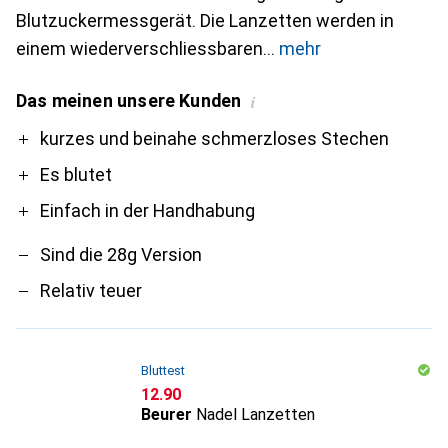
Blutzuckermessgerät. Die Lanzetten werden in
einem wiederverschliessbaren
mehr
Das meinen unsere Kunden
i
Pro
Contra
kurzes und beinahe schmerzloses Stechen
Es blutet
Einfach in der Handhabung
Sind die 28g Version
Relativ teuer
Bluttest
CHF
12.90
Beurer
Nadel Lanzetten