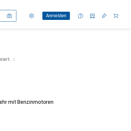
Einstellungen
Kundenkonto
Vergleichslisten
Merklisten
Warenkorb
Anmelden
i
siert.
mehr mit Benzinmotoren