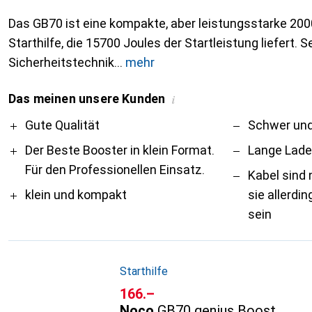
Das GB70 ist eine kompakte, aber leistungsstarke 200
Starthilfe, die 15700 Joules der Startleistung liefert. 
Sicherheitstechnik
mehr
Das meinen unsere Kunden
i
Pro
Contra
Gute Qualität
Schwer und
Der Beste Booster in klein Format.
Lange Lade
Für den Professionellen Einsatz.
Kabel sind 
klein und kompakt
sie allerdi
sein
Starthilfe
CHF
166.–
Noco
GB70 genius Boost