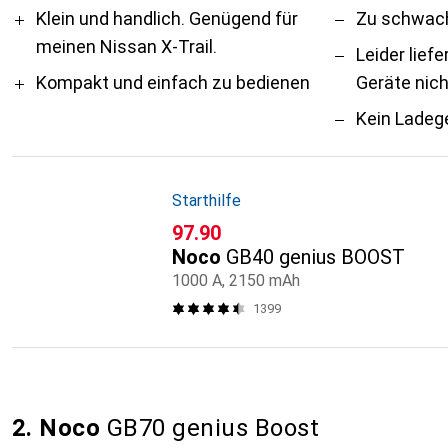
Pro
Contra
Klein und handlich. Genügend für
Zu schwac
meinen Nissan X-Trail.
Leider liefe
Kompakt und einfach zu bedienen
Geräte nic
Kein Ladege
Starthilfe
CHF
97.90
Noco
GB40 genius BOOST
1000 A, 2150 mAh
1399
2. Noco
GB70 genius Boost