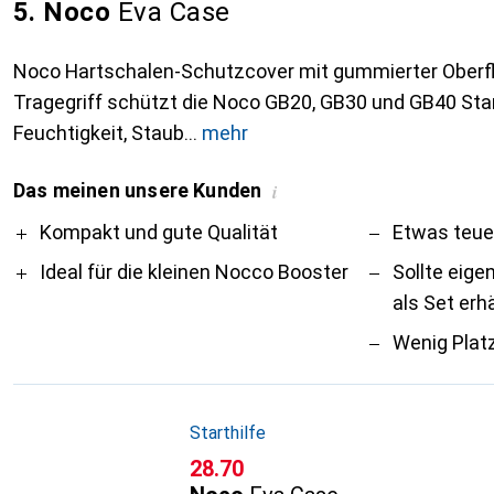
5. Noco
Eva Case
Noco Hartschalen-Schutzcover mit gummierter Oberf
Tragegriff schützt die Noco GB20, GB30 und GB40 Star
Feuchtigkeit, Staub
mehr
Das meinen unsere Kunden
i
Pro
Contra
Kompakt und gute Qualität
Etwas teue
Ideal für die kleinen Nocco Booster
Sollte eige
als Set erhä
Wenig Plat
Starthilfe
CHF
28.70