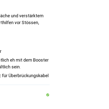
läche und verstärktem
thilfen vor Stössen,
r
ntlich eh mit dem Booster
ltlich sein.
z für Überbrückungskabel