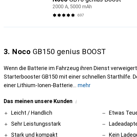
2000 A, 5000 mAh
697
3. Noco
GB150 genius BOOST
Wenn die Batterie im Fahrzeug ihren Dienst verweigert
Starterbooster GB150 mit einer schnellen Starthilfe. 
einer Lithium-Ionen-Batterie
mehr
Das meinen unsere Kunden
i
Pro
Contra
Leicht / Handlich
Etwas Teu
Sehr Leistungsstark
Ladeadapte
Stark und kompakt
Kein Ladeg