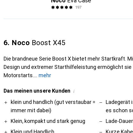
Noco
Eva Case
197
6. Noco
Boost X45
Die brandneue Serie Boost X bietet mehr Startkraft. Mi
Design und extremer Starthilfeleistung ermöglicht sie 
Motorstarts.
mehr
Das meinen unsere Kunden
i
Pro
Contra
klein und handlich (gut verstaubar =
Ladegerät i
immer mit dabei)
es schon so
Klein, kompakt und stark genug
Lade-Dauer 
Klein und Handlich
Kurze Kabe