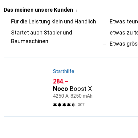
Das meinen unsere Kunden
i
Pro
Contra
Für die Leistung klein und Handlich
Etwas teur
Startet auch Stapler und
etwas zu t
Baumaschinen
Etwas grös
Starthilfe
CHF
284.–
Noco
Boost X
4250 A, 8250 mAh
307