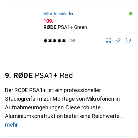
Mikrofonständer
CHF
109.–
RØDE
PSA1+ Green
269
9. RØDE
PSA1+ Red
Der RODE PSA1+ ist ein professioneller
Studiogreifarm zur Montage von Mikrofonen in
Aufnahmeumgebungen. Diese robuste
Aluminiumkonstruktion bietet eine Reichweite
mehr