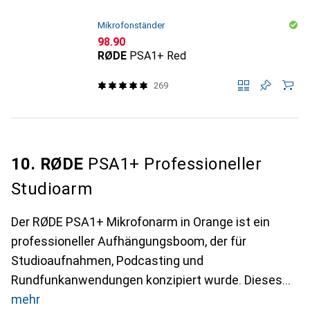
Mikrofonständer
CHF
98.90
RØDE
PSA1+ Red
269
10. RØDE
PSA1+ Professioneller
Studioarm
Der RØDE PSA1+ Mikrofonarm in Orange ist ein
professioneller Aufhängungsboom, der für
Studioaufnahmen, Podcasting und
Rundfunkanwendungen konzipiert wurde. Dieses
mehr