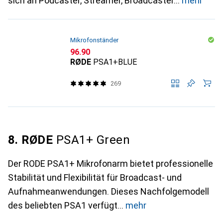
sich an Podcaster, Streamer, Broadcaster
mehr
Mikrofonständer
CHF
96.90
RØDE
PSA1+BLUE
269
8. RØDE
PSA1+ Green
Der RODE PSA1+ Mikrofonarm bietet professionelle
Stabilität und Flexibilität für Broadcast- und
Aufnahmeanwendungen. Dieses Nachfolgemodell
des beliebten PSA1 verfügt
mehr