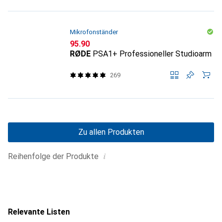
Mikrofonständer
CHF
95.90
RØDE
PSA1+ Professioneller Studioarm
269
Zu allen Produkten
i
Reihenfolge der Produkte
Relevante Listen