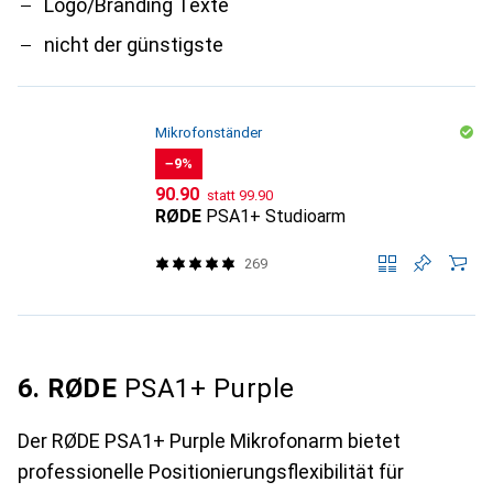
Logo/Branding Texte
nicht der günstigste
Mikrofonständer
−9%
CHF
CHF
90.90
statt
99.90
RØDE
PSA1+ Studioarm
269
6. RØDE
PSA1+ Purple
Der RØDE PSA1+ Purple Mikrofonarm bietet
professionelle Positionierungsflexibilität für