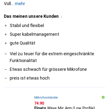
Voll
mehr
Das meinen unsere Kunden
i
Pro
Contra
Stabil und flexibel
Super kabelmanagement
gute Qualität
Viel zu teuer für die extrem eingeschränkte
Funktionalität
Etwas schwach für grössere Mikrofone
preis ist etwas hoch
Mikrofonständer
CHF
74.90
Elgato
Wave Mic Arm (Low Profile)