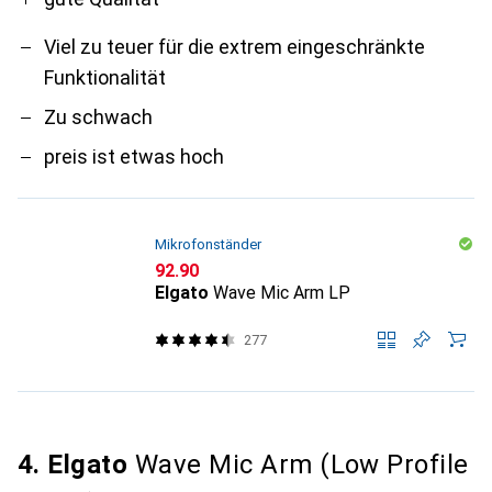
Viel zu teuer für die extrem eingeschränkte
Funktionalität
Zu schwach
preis ist etwas hoch
Mikrofonständer
CHF
92.90
Elgato
Wave Mic Arm LP
277
4. Elgato
Wave Mic Arm (Low Profile