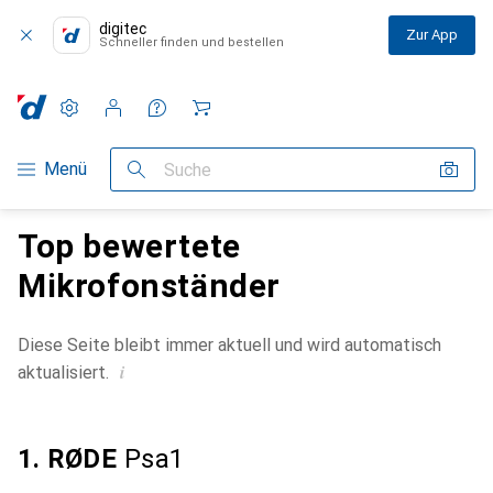
digitec
Zur App
Schneller finden und bestellen
Einstellungen
Kundenkonto
Vergleichslisten
Merklisten
Warenkorb
Navigation nach Kategorien
Menü
Suche
Top bewertete
Mikrofonständer
Diese Seite bleibt immer aktuell und wird automatisch
i
aktualisiert.
1. RØDE
Psa1