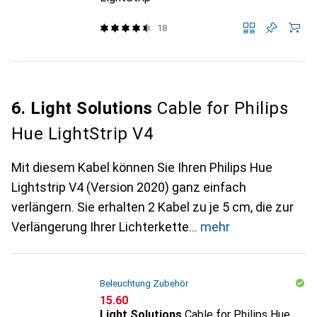
18
6. Light Solutions
Cable for Philips
Hue LightStrip V4
Mit diesem Kabel können Sie Ihren Philips Hue
Lightstrip V4 (Version 2020) ganz einfach
verlängern. Sie erhalten 2 Kabel zu je 5 cm, die zur
Verlängerung Ihrer Lichterkette
mehr
Beleuchtung Zubehör
CHF
15.60
Light Solutions
Cable for Philips Hue