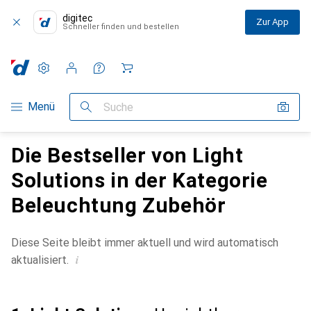
digitec
Zur App
Schneller finden und bestellen
Einstellungen
Kundenkonto
Vergleichslisten
Merklisten
Warenkorb
Navigation nach Kategorien
Menü
Suche
Die Bestseller von Light
Solutions in der Kategorie
Beleuchtung Zubehör
Diese Seite bleibt immer aktuell und wird automatisch
i
aktualisiert.