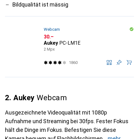
Bildqualität ist mässig
Webcam
CHF
30.–
Aukey
PC-LM1E
2 Mpx
1860
2. Aukey
Webcam
Ausgezeichnete Videoqualität mit 1080p
Aufnahme und Streaming bei 30fps. Fester Fokus
hält die Dinge im Fokus. Befestigen Sie diese
Kamera bequem auf Flachbildschirmen
mehr