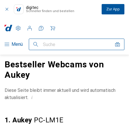
digitec
Zur App
Schneller finden und bestellen
Einstellungen
Kundenkonto
Vergleichslisten
Merklisten
Warenkorb
Navigation nach Kategorien
Menü
Suche
Bestseller Webcams von
Aukey
Diese Seite bleibt immer aktuell und wird automatisch
i
aktualisiert.
1. Aukey
PC-LM1E