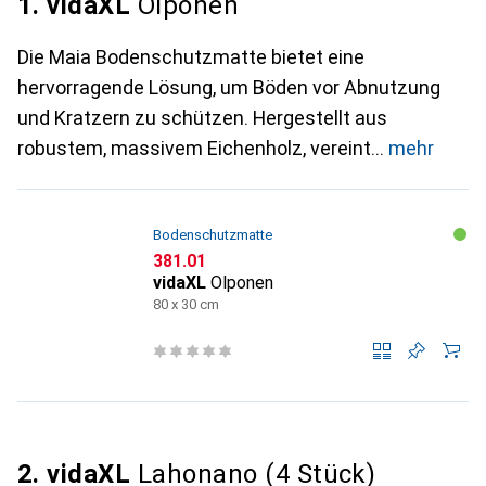
1. vidaXL
Olponen
Die Maia Bodenschutzmatte bietet eine
hervorragende Lösung, um Böden vor Abnutzung
und Kratzern zu schützen. Hergestellt aus
robustem, massivem Eichenholz, vereint
mehr
Bodenschutzmatte
CHF
381.01
vidaXL
Olponen
80 x 30 cm
2. vidaXL
Lahonano (4 Stück)