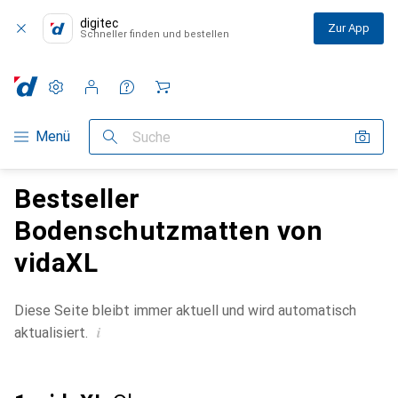
digitec
Zur App
Schneller finden und bestellen
Einstellungen
Kundenkonto
Vergleichslisten
Merklisten
Warenkorb
Navigation nach Kategorien
Menü
Suche
Bestseller
Bodenschutzmatten von
vidaXL
Diese Seite bleibt immer aktuell und wird automatisch
i
aktualisiert.