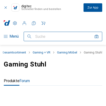
digitec
Zur App
Schneller finden und bestellen
Einstellungen
Kundenkonto
Vergleichslisten
Merklisten
Warenkorb
Navigation nach Kategorien
Menü
Suche
Gesamtsortiment
Gaming + VR
Gaming Möbel
Gaming Stuhl
Gaming Stuhl
Produkte
Forum