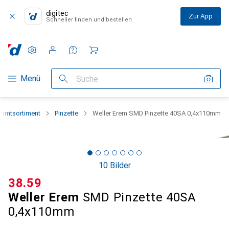
digitec
Zur App
Schneller finden und bestellen
Einstellungen
Kundenkonto
Vergleichslisten
Merklisten
Warenkorb
Navigation nach Kategorien
Menü
Suche
amtsortiment
Pinzette
Weller Erem SMD Pinzette 40SA 0,4x110mm
10 Bilder
CHF
38.59
Weller Erem
SMD Pinzette 40SA
0,4x110mm