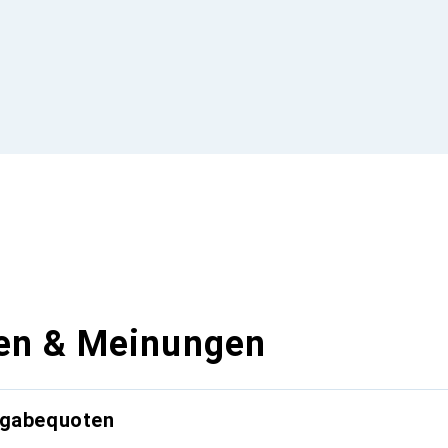
en & Meinungen
kgabequoten