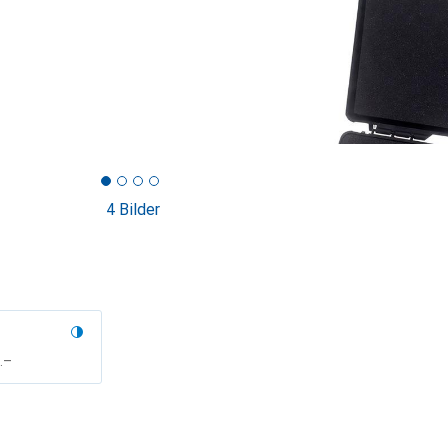
4 Bilder
F
.–