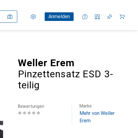
Einstellungen
Kundenkonto
Vergleichslisten
Merklisten
Warenkorb
Anmelden
Weller Erem
Pinzettensatz ESD 3-
teilig
Marke
Bewertungen
Mehr von Weller
Erem