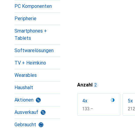
PC Komponenten
Peripherie
Smartphones +
Tablets
Softwarelösungen
TV + Heimkino
Wearables
Anzahl
2
Haushalt
Aktionen
4x
5x
CHF
133.–
CH
212
Ausverkauf
Mehr anzeigen
Gebraucht