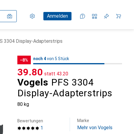
Einstellungen
Kundenkonto
Vergleichslisten
Merklisten
Warenkorb
Anmelden
S 3304 Display-Adapterstrips
4
4
noch 4
/ 5
von 5 Stück
von 5 Stück
−8%
CHF
39.80
statt
CHF
43.20
Vogels
PFS 3304
Display-Adapterstrips
80 kg
Marke
Bewertungen
Mehr von Vogels
1