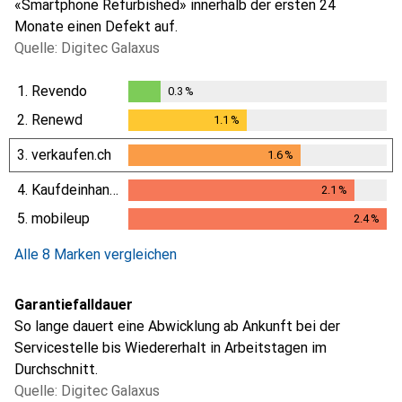
«Smartphone Refurbished» innerhalb der ersten 24
Monate einen Defekt auf.
Quelle: Digitec Galaxus
1.
Revendo
0.3
%
0.3
%
2.
Renewd
1.1
%
1.1
%
3.
verkaufen.ch
1.6
%
1.6
%
4.
Kaufdeinhandy.ch
2.1
%
2.1
%
5.
mobileup
2.4
%
2.4
%
Alle 8 Marken vergleichen
Garantiefalldauer
So lange dauert eine Abwicklung ab Ankunft bei der
Servicestelle bis Wiedererhalt in Arbeitstagen im
Durchschnitt.
Quelle: Digitec Galaxus