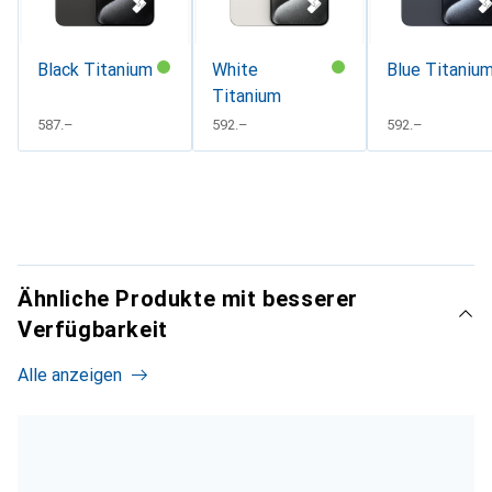
Black Titanium
White
Blue Titaniu
Titanium
CHF
587.–
CHF
592.–
CHF
592.–
Ähnliche Produkte mit besserer
Verfügbarkeit
Alle anzeigen