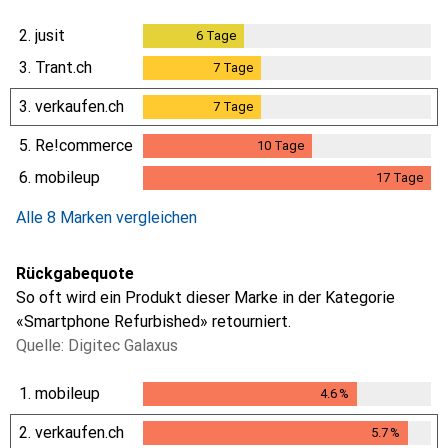
2.
jusit
6
Tage
6
Tage
3.
Trant.ch
7
Tage
7
Tage
3.
verkaufen.ch
7
Tage
7
Tage
5.
Re!commerce
10
Tage
10
Tage
6.
mobileup
17
Tage
17
Tage
Alle 8 Marken vergleichen
Rückgabequote
So oft wird ein Produkt dieser Marke in der Kategorie
«Smartphone Refurbished» retourniert.
Quelle: Digitec Galaxus
1.
mobileup
4.6
%
4.6
%
2.
verkaufen.ch
5.7
%