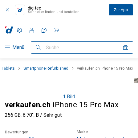
digitec
Zur App
Schneller finden und bestellen
Einstellungen
Kundenkonto
Vergleichslisten
Merklisten
Warenkorb
Navigation nach Kategorien
Menü
Suche
 Tablets
Smartphone Refurbished
verkaufen.ch iPhone 15 Pro Max
1 Bild
verkaufen.ch
iPhone 15 Pro Max
256 GB, 6.70", B / Sehr gut
Marke
Bewertungen