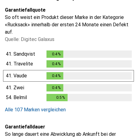
Garantiefallquote
So oft weist ein Produkt dieser Marke in der Kategorie
«Rucksack» innerhalb der ersten 24 Monate einen Defekt
auf.
Quelle: Digitec Galaxus
41.
Sandqvist
0.4
%
0.4
%
41.
Travelite
0.4
%
0.4
%
41.
Vaude
0.4
%
0.4
%
41.
Zwei
0.4
%
0.4
%
54.
Belmil
0.5
%
0.5
%
Alle 107 Marken vergleichen
Garantiefalldauer
So lange dauert eine Abwicklung ab Ankunft bei der