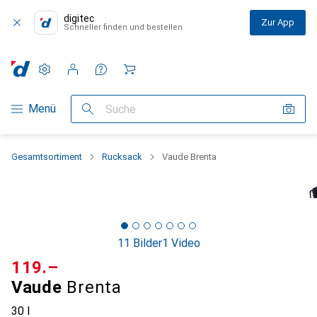
digitec
Zur App
Schneller finden und bestellen
Einstellungen
Kundenkonto
Vergleichslisten
Merklisten
Warenkorb
Navigation nach Kategorien
Menü
Suche
Gesamtsortiment
Rucksack
Vaude Brenta
11 Bilder
1 Video
CHF
119.–
Vaude
Brenta
30 l