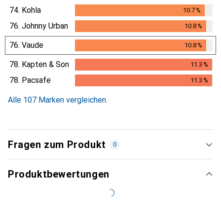
74.
Kohla
10.7
%
10.7
%
76.
Johnny Urban
10.8
%
10.8
%
76.
Vaude
10.8
%
10.8
%
78.
Kapten & Son
11.3
%
11.3
%
78.
Pacsafe
11.3
%
11.3
%
Alle 107 Marken vergleichen
Fragen zum Produkt
0
Produktbewertungen