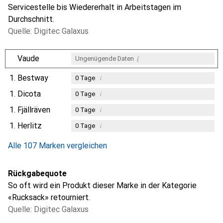
Servicestelle bis Wiedererhalt in Arbeitstagen im
Durchschnitt.
Quelle: Digitec Galaxus
i
Vaude
Ungenügende Daten
1.
Bestway
i
0
Tage
1.
Dicota
i
0
Tage
1.
Fjällräven
i
0
Tage
1.
Herlitz
i
0
Tage
Alle 107 Marken vergleichen
Rückgabequote
So oft wird ein Produkt dieser Marke in der Kategorie
«Rucksack» retourniert.
Quelle: Digitec Galaxus