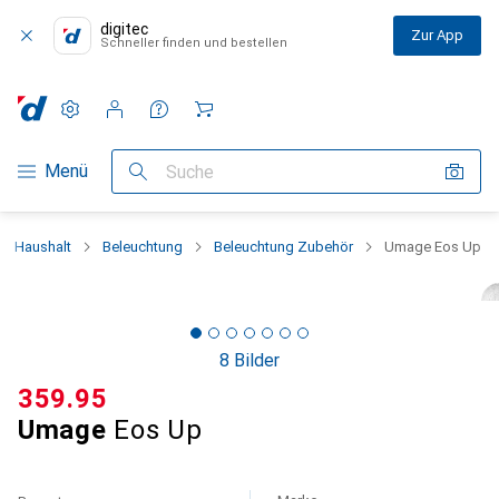
digitec
Zur App
Schneller finden und bestellen
Einstellungen
Kundenkonto
Vergleichslisten
Merklisten
Warenkorb
Navigation nach Kategorien
Menü
Suche
Haushalt
Beleuchtung
Beleuchtung Zubehör
Umage Eos Up
8 Bilder
CHF
359.95
Umage
Eos Up