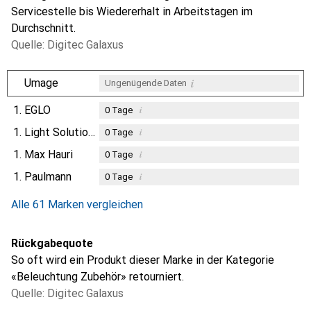
Servicestelle bis Wiedererhalt in Arbeitstagen im
Durchschnitt.
Quelle: Digitec Galaxus
i
Umage
Ungenügende Daten
1.
EGLO
i
0
Tage
1.
Light Solutions
i
0
Tage
1.
Max Hauri
i
0
Tage
1.
Paulmann
i
0
Tage
Alle 61 Marken vergleichen
Rückgabequote
So oft wird ein Produkt dieser Marke in der Kategorie
«Beleuchtung Zubehör» retourniert.
Quelle: Digitec Galaxus