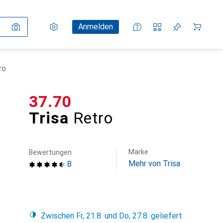
Einstellungen
Kundenkonto
Vergleichslisten
Merklisten
Warenkorb
Anmelden
ro
CHF
37.70
Trisa
Retro
Marke
Bewertungen
Mehr von Trisa
8
Zwischen Fr, 21.8. und Do, 27.8. geliefert