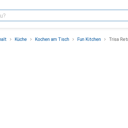
alt
Küche
Kochen am Tisch
Fun Kitchen
Trisa Ret