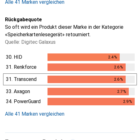
Alle 41 Marken vergleichen
Rückgabequote
So oft wird ein Produkt dieser Marke in der Kategorie
«Speicherkartenlesegerät» retourniert.
Quelle: Digitec Galaxus
30.
HID
2.4
%
2.4
%
31.
Renkforce
2.6
%
2.6
%
31.
Transcend
2.6
%
2.6
%
33.
Axagon
2.7
%
2.7
%
34.
PowerGuard
2.9
%
2.9
%
Alle 41 Marken vergleichen