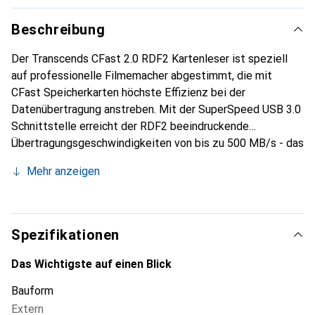
Beschreibung
Der Transcends CFast 2.0 RDF2 Kartenleser ist speziell
auf professionelle Filmemacher abgestimmt, die mit
CFast Speicherkarten höchste Effizienz bei der
Datenübertragung anstreben. Mit der SuperSpeed USB 3.0
Schnittstelle erreicht der RDF2 beeindruckende
Übertragungsgeschwindigkeiten von bis zu 500 MB/s - das
Zehnfache einer USB 2.0 Schnittstelle. Dadurch sparen Sie
Mehr anzeigen
bei der Übertragung hochauflösender Audiodateien
deutlich Zeit, die Sie in wichtigere Aufgaben investieren
können. Vom Studio bis zum Drehort und zurück - durch
seine kompakten Abmessungen lässt sich der Kartenleser
Spezifikationen
mühelos transportieren.
Das Wichtigste auf einen Blick
Bauform
Extern