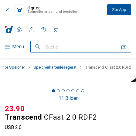
digitec
Zur App
Schneller finden und bestellen
Einstellungen
Kundenkonto
Vergleichslisten
Merklisten
Warenkorb
Navigation nach Kategorien
Menü
Suche
ehör Speicher
Speicherkartenlesegerät
Transcend CFast 2.0 RDF2
11 Bilder
CHF
23.90
Transcend
CFast 2.0 RDF2
USB 2.0