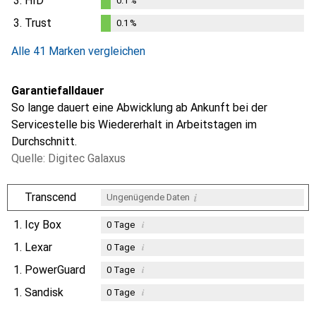
3.
HID
0.1
%
0.1
%
3.
Trust
0.1
%
0.1
%
Alle 41 Marken vergleichen
Garantiefalldauer
So lange dauert eine Abwicklung ab Ankunft bei der
Servicestelle bis Wiedererhalt in Arbeitstagen im
Durchschnitt.
Quelle: Digitec Galaxus
i
Transcend
Ungenügende Daten
1.
Icy Box
i
0
Tage
1.
Lexar
i
0
Tage
1.
PowerGuard
i
0
Tage
1.
Sandisk
i
0
Tage