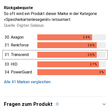
Rückgabequote
So oft wird ein Produkt dieser Marke in der Kategorie
«Speicherkartenlesegerät» retourniert.
Quelle: Digitec Galaxus
30.
Axagon
2.4
%
2.4
%
31.
Renkforce
2.6
%
2.6
%
31.
Transcend
2.6
%
2.6
%
33.
HID
2.7
%
2.7
%
34.
PowerGuard
3
%
3
%
Alle 41 Marken vergleichen
Fragen zum Produkt
3