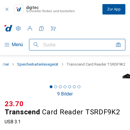
digitec
Zur App
Schneller finden und bestellen
Einstellungen
Kundenkonto
Vergleichslisten
Merklisten
Warenkorb
Navigation nach Kategorien
Menü
Suche
icher
Speicherkartenlesegerät
Transcend Card Reader TSRDF9K2
9 Bilder
CHF
23.70
Transcend
Card Reader TSRDF9K2
USB 3.1