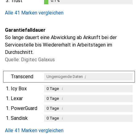
3.
Trust
0.1
%
0.1
%
Alle 41 Marken vergleichen
Garantiefalldauer
So lange dauert eine Abwicklung ab Ankunft bei der
Servicestelle bis Wiedererhalt in Arbeitstagen im
Durchschnitt.
Quelle: Digitec Galaxus
i
Transcend
Ungenügende Daten
1.
Icy Box
i
0
Tage
1.
Lexar
i
0
Tage
1.
PowerGuard
i
0
Tage
1.
Sandisk
i
0
Tage
Alle 41 Marken vergleichen