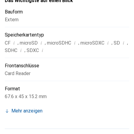
Das Wichtigste auf einen Blick
Bauform
Extern
Speicherkartentyp
i
i
i
i
i
,
,
,
,
,
CF
microSD
microSDHC
microSDXC
SD
i
i
,
SDHC
SDXC
Frontanschlüsse
Card Reader
Format
67.6 x 45 x 15.2 mm
Mehr anzeigen