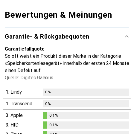
Bewertungen & Meinungen
Garantie- & Rückgabequoten
Garantiefallquote
So oft weist ein Produkt dieser Marke in der Kategorie
«Speicherkartenlesegerät» innerhalb der ersten 24 Monate
einen Defekt auf.
Quelle: Digitec Galaxus
1.
Lindy
0
%
1.
Transcend
0
%
3.
Apple
0.1
%
0.1
%
3.
HID
0.1
%
0.1
%