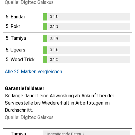
Quelle: Digitec Galaxus
5.
Bandai
0.1
%
0.1
%
5.
Rokr
0.1
%
0.1
%
5.
Tamiya
0.1
%
0.1
%
5.
Ugears
0.1
%
0.1
%
5.
Wood Trick
0.1
%
0.1
%
Alle 25 Marken vergleichen
Garantiefalldauer
So lange dauert eine Abwicklung ab Ankunft bei der
Servicestelle bis Wiedererhalt in Arbeitstagen im
Durchschnitt.
Quelle: Digitec Galaxus
i
Tamiya
Ungenügende Daten