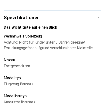
1965 aggressiver wurden, wurden buchstäblich Hunderte
von Skyridern, einschliesslich der A-1J, für die 14. und 56.
Special Operations Wings (SOW) eingesetzt.
Spezifikationen
Das Wichtigste auf einen Blick
Warnhinweis Spielzeug
Achtung: Nicht für Kinder unter 3 Jahren geeignet.
Erstickungsgefahr aufgrund verschluckbarer Kleinteile.
Niveau
Fortgeschritten
Modelltyp
Flugzeug Bausatz
Modellbautyp
Kunststoffbausatz