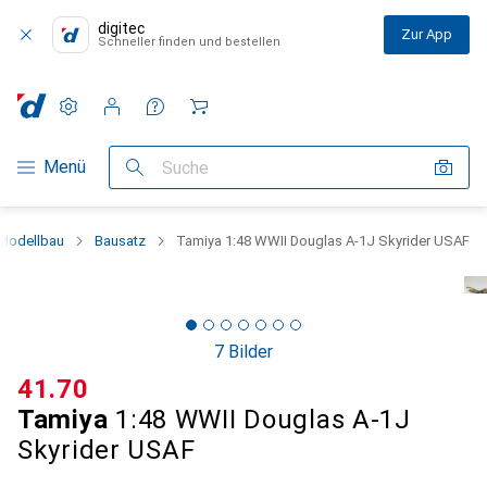
digitec
Zur App
Schneller finden und bestellen
Einstellungen
Kundenkonto
Vergleichslisten
Merklisten
Warenkorb
Navigation nach Kategorien
Menü
Suche
Modellbau
Bausatz
Tamiya 1:48 WWII Douglas A-1J Skyrider USAF
7 Bilder
CHF
41.70
Tamiya
1:48 WWII Douglas A-1J
Skyrider USAF