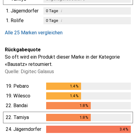
1.
Jägerndorfer
i
0
Tage
1.
Rolife
i
0
Tage
i
i
Ungenügende Daten
Ungenügende Daten
Alle 25 Marken vergleichen
Rückgabequote
So oft wird ein Produkt dieser Marke in der Kategorie
«Bausatz» retourniert.
Quelle: Digitec Galaxus
19.
Pebaro
1.4
%
1.4
%
19.
Wilesco
1.4
%
1.4
%
22.
Bandai
1.8
%
1.8
%
22.
Tamiya
1.8
%
1.8
%
24.
Jägerndorfer
3.4
%