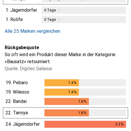
1.
Jägerndorfer
i
0
Tage
1.
Rolife
i
0
Tage
i
i
Ungenügende Daten
Ungenügende Daten
Alle 25 Marken vergleichen
Rückgabequote
So oft wird ein Produkt dieser Marke in der Kategorie
«Bausatz» retourniert.
Quelle: Digitec Galaxus
19.
Pebaro
1.4
%
1.4
%
19.
Wilesco
1.4
%
1.4
%
22.
Bandai
1.8
%
1.8
%
22.
Tamiya
1.8
%
1.8
%
24.
Jägerndorfer
3.3
%