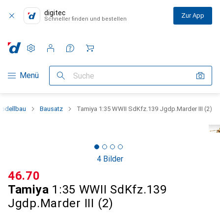
digitec
Zur App
Schneller finden und bestellen
Einstellungen
Kundenkonto
Vergleichslisten
Merklisten
Warenkorb
Navigation nach Kategorien
Menü
Suche
odellbau
Bausatz
Tamiya 1:35 WWII SdKfz.139 Jgdp.Marder III (2)
4 Bilder
CHF
46.70
Tamiya
1:35 WWII SdKfz.139
Jgdp.Marder III (2)