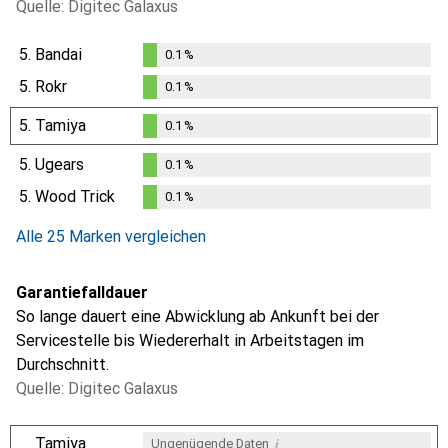
Quelle: Digitec Galaxus
5.
Bandai
0.1
%
0.1
%
5.
Rokr
0.1
%
0.1
%
5.
Tamiya
0.1
%
0.1
%
5.
Ugears
0.1
%
0.1
%
5.
Wood Trick
0.1
%
0.1
%
Alle 25 Marken vergleichen
Garantiefalldauer
So lange dauert eine Abwicklung ab Ankunft bei der
Servicestelle bis Wiedererhalt in Arbeitstagen im
Durchschnitt.
Quelle: Digitec Galaxus
i
Tamiya
Ungenügende Daten