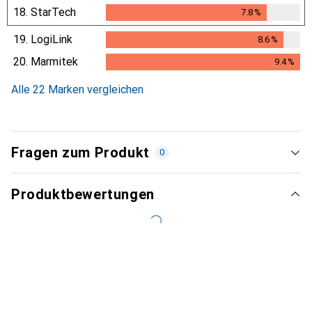
18.
StarTech
7.8
%
7.8
%
19.
LogiLink
8.6
%
8.6
%
20.
Marmitek
9.4
%
9.4
%
Alle 22 Marken vergleichen
Fragen zum Produkt
0
Produktbewertungen