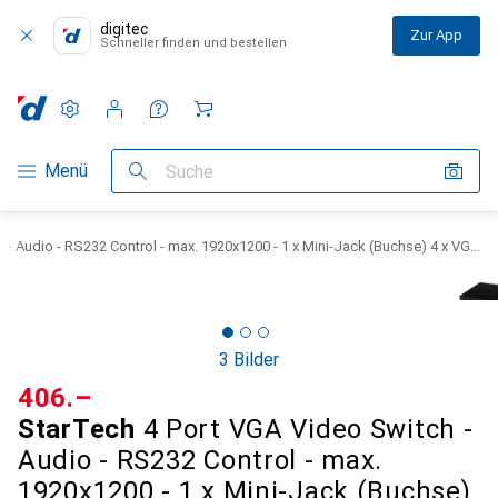
digitec
Zur App
Schneller finden und bestellen
Einstellungen
Kundenkonto
Vergleichslisten
Merklisten
Warenkorb
Navigation nach Kategorien
Menü
Suche
- Audio - RS232 Control - max. 1920x1200 - 1 x Mini-Jack (Buchse) 4 x VG...
3 Bilder
CHF
406.–
StarTech
4 Port VGA Video Switch -
Audio - RS232 Control - max.
1920x1200 - 1 x Mini-Jack (Buchse)