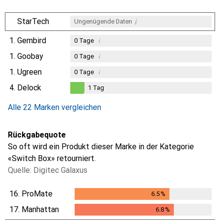
i
StarTech
Ungenügende Daten
1.
Gembird
i
0
Tage
1.
Goobay
i
0
Tage
1.
Ugreen
i
0
Tage
4.
Delock
1
Tag
1
Tag
Alle 22 Marken vergleichen
Rückgabequote
So oft wird ein Produkt dieser Marke in der Kategorie
«Switch Box» retourniert.
Quelle: Digitec Galaxus
16.
ProMate
6.5
%
6.5
%
17.
Manhattan
6.8
%
6.8
%