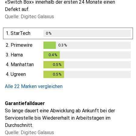
«Switch Box» innerhalb der ersten 24 Monate einen
Defekt auf.
Quelle: Digitec Galaxus
1.
StarTech
0
%
2.
Primewire
0.3
%
0.3
%
3.
Hama
0.4
%
0.4
%
4.
Manhattan
0.5
%
0.5
%
4.
Ugreen
0.5
%
0.5
%
Alle 22 Marken vergleichen
Garantiefalldauer
So lange dauert eine Abwicklung ab Ankunft bei der
Servicestelle bis Wiedererhalt in Arbeitstagen im
Durchschnitt.
Quelle: Digitec Galaxus