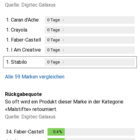
Quelle: Digitec Galaxus
1.
Caran d'Ache
i
0
Tage
1.
Crayola
i
0
Tage
1.
Faber-Castell
i
0
Tage
1.
I Am Creative
i
0
Tage
1.
Stabilo
i
0
Tage
Alle 59 Marken vergleichen
Rückgabequote
So oft wird ein Produkt dieser Marke in der Kategorie
«Malstifte» retourniert.
Quelle: Digitec Galaxus
34.
Faber-Castell
0.4
%
0.4
%