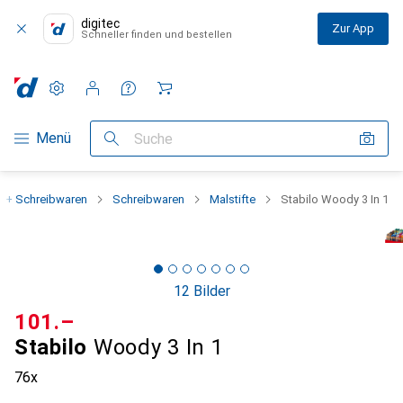
digitec
Zur App
Schneller finden und bestellen
Einstellungen
Kundenkonto
Vergleichslisten
Merklisten
Warenkorb
Navigation nach Kategorien
Menü
Suche
o + Schreibwaren
Schreibwaren
Malstifte
Stabilo Woody 3 In 1
12 Bilder
CHF
101.–
Stabilo
Woody 3 In 1
76x