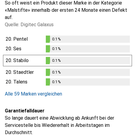
So oft weist ein Produkt dieser Marke in der Kategorie
«Malstifte» innerhalb der ersten 24 Monate einen Defekt
auf.
Quelle: Digitec Galaxus
20.
Pentel
0.1
%
0.1
%
20.
Ses
0.1
%
0.1
%
20.
Stabilo
0.1
%
0.1
%
20.
Staedtler
0.1
%
0.1
%
20.
Talens
0.1
%
0.1
%
Alle 59 Marken vergleichen
Garantiefalldauer
So lange dauert eine Abwicklung ab Ankunft bei der
Servicestelle bis Wiedererhalt in Arbeitstagen im
Durchschnitt.