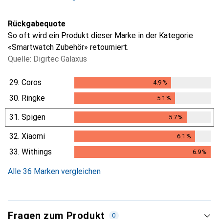
Rückgabequote
So oft wird ein Produkt dieser Marke in der Kategorie
«Smartwatch Zubehör» retourniert.
Quelle: Digitec Galaxus
29.
Coros
4.9
%
4.9
%
30.
Ringke
5.1
%
5.1
%
31.
Spigen
5.7
%
5.7
%
32.
Xiaomi
6.1
%
6.1
%
33.
Withings
6.9
%
6.9
%
Alle 36 Marken vergleichen
Fragen zum Produkt
0