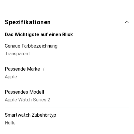
Umhüllen Sie Ihre Apple Watch mit dem schlanken und
eleganten Thin Fit®. Kompatibel mit Apple Watch Series
SE 2 / SE / 6 / 5 / 4 (40 mm).
Spezifikationen
Das Wichtigste auf einen Blick
Genaue Farbbezeichnung
Transparent
i
Passende Marke
Apple
Passendes Modell
Apple Watch Series 2
Smartwatch Zubehörtyp
Hülle