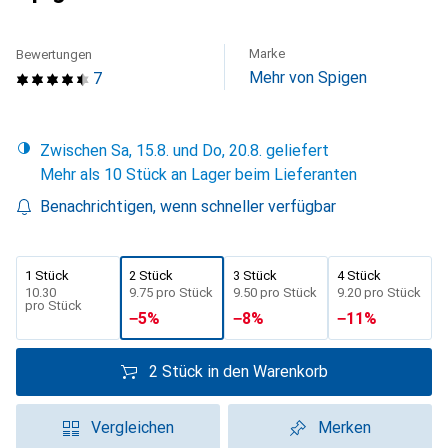
Marke
Bewertungen
Mehr von Spigen
7
Zwischen Sa, 15.8. und Do, 20.8. geliefert
Mehr als 10 Stück an Lager beim Lieferanten
Benachrichtigen, wenn schneller verfügbar
1 Stück
2 Stück
3 Stück
4 Stück
CHF
10.30
CHF
9.75
pro Stück
CHF
9.50
pro Stück
CHF
9.20
pro Stück
pro Stück
−
5
%
−
8
%
−
11
%
2 Stück in den Warenkorb
Vergleichen
Merken