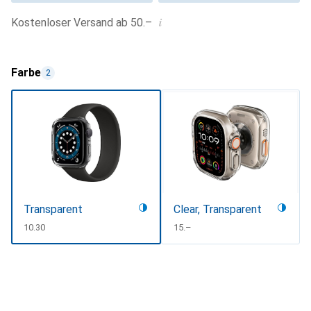
i
Kostenloser Versand ab 50.–
Farbe
2
Transparent
Clear, Transparent
CHF
10.30
CHF
15.–