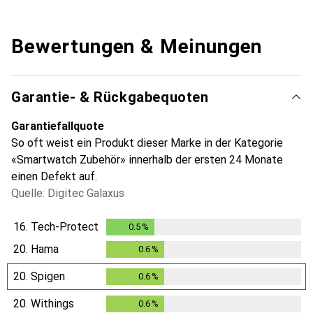
Bewertungen & Meinungen
Garantie- & Rückgabequoten
Garantiefallquote
So oft weist ein Produkt dieser Marke in der Kategorie
«Smartwatch Zubehör» innerhalb der ersten 24 Monate
einen Defekt auf.
Quelle: Digitec Galaxus
16.
Tech-Protect
0.5
%
0.5
%
20.
Hama
0.6
%
0.6
%
20.
Spigen
0.6
%
0.6
%
20.
Withings
0.6
%
0.6
%