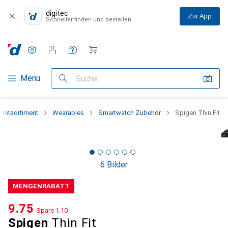
digitec
Zur App
Schneller finden und bestellen
Einstellungen
Kundenkonto
Vergleichslisten
Merklisten
Warenkorb
Navigation nach Kategorien
Menü
Suche
amtsortiment
Wearables
Smartwatch Zubehör
Spigen Thin Fit
6 Bilder
MENGENRABATT
CHF
9.75
Spare
CHF
1.10
Spigen
Thin Fit