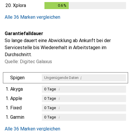
20.
Xplora
0.6
%
0.6
%
Alle 36 Marken vergleichen
Garantiefalldauer
So lange dauert eine Abwicklung ab Ankunft bei der
Servicestelle bis Wiedererhalt in Arbeitstagen im
Durchschnitt.
Quelle: Digitec Galaxus
i
Spigen
Ungenügende Daten
1.
Akyga
i
0
Tage
1.
Apple
i
0
Tage
1.
Fixed
i
0
Tage
1.
Garmin
i
0
Tage
Alle 36 Marken vergleichen