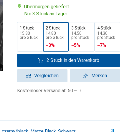
übermorgen geliefert
Nur 3 Stück an Lager
1 Stück
2 Stück
3 Stück
4 Stück
CHF
15.30
CHF
14.80
CHF
14.50
CHF
14.30
pro Stück
pro Stück
pro Stück
pro Stück
−
3
%
−
5
%
−
7
%
2 Stück in den Warenkorb
Vergleichen
Merken
i
Kostenloser Versand ab 50.–
czarny/black, Matte Black, Schwarz