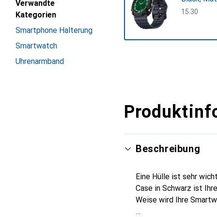
Verwandte
CHF
15.30
Kategorien
Smartphone Halterung
Smartwatch
Mehr anzeigen
Uhrenarmband
Produktinf
Beschreibung
Eine Hülle ist sehr wic
Case in Schwarz ist Ihr
Weise wird Ihre Smartwa