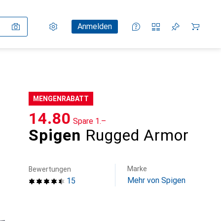
Einstellungen
Kundenkonto
Vergleichslisten
Merklisten
Warenkorb
Anmelden
MENGENRABATT
CHF
14.80
Spare
CHF
1.–
Spigen
Rugged Armor
Marke
Bewertungen
Mehr von Spigen
15