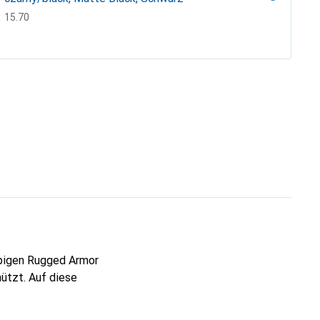
CHF
15.70
 Spigen Rugged Armor
hützt. Auf diese