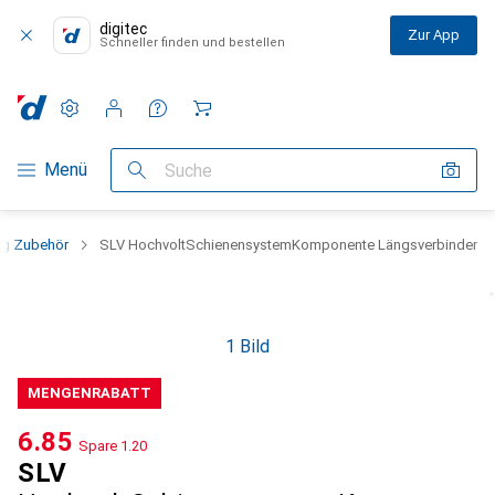
digitec
Zur App
Schneller finden und bestellen
Einstellungen
Kundenkonto
Vergleichslisten
Merklisten
Warenkorb
Navigation nach Kategorien
Menü
Suche
ng Zubehör
SLV HochvoltSchienensystemKomponente Längsverbinder
1 Bild
MENGENRABATT
CHF
6.85
Spare
CHF
1.20
SLV