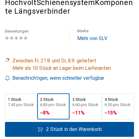
HochvoltSchienensystemKomponen
te Längsverbinder
Marke
Bewertungen
Mehr von SLV
Zwischen Fr, 21.8. und Di, 8.9. geliefert
Mehr als 10 Stück an Lager beim Lieferanten
Benachrichtigen, wenn schneller verfügbar
1 Stück
2 Stück
3 Stück
4 Stück
CHF
7.45
pro Stück
CHF
6.85
pro Stück
CHF
6.60
pro Stück
CHF
6.30
pro Stück
−
8
%
−
11
%
−
15
%
2 Stück in den Warenkorb