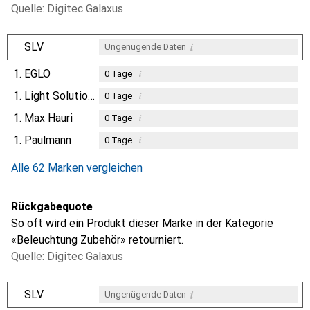
Quelle: Digitec Galaxus
i
SLV
Ungenügende Daten
1.
EGLO
i
0
Tage
1.
Light Solutions
i
0
Tage
1.
Max Hauri
i
0
Tage
1.
Paulmann
i
0
Tage
Alle 62 Marken vergleichen
Rückgabequote
So oft wird ein Produkt dieser Marke in der Kategorie
«Beleuchtung Zubehör» retourniert.
Quelle: Digitec Galaxus
i
SLV
Ungenügende Daten