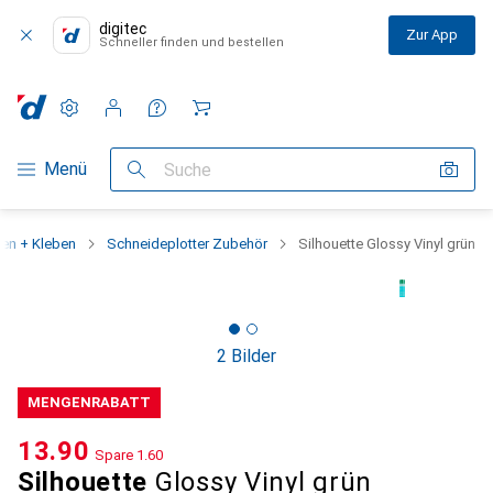
digitec
Zur App
Schneller finden und bestellen
Einstellungen
Kundenkonto
Vergleichslisten
Merklisten
Warenkorb
Navigation nach Kategorien
Menü
Suche
en + Kleben
Schneideplotter Zubehör
Silhouette Glossy Vinyl grün
2 Bilder
MENGENRABATT
CHF
13.90
Spare
CHF
1.60
Silhouette
Glossy Vinyl grün