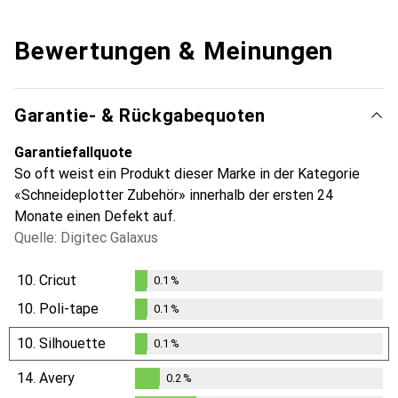
Bewertungen & Meinungen
Garantie- & Rückgabequoten
Garantiefallquote
So oft weist ein Produkt dieser Marke in der Kategorie
«Schneideplotter Zubehör» innerhalb der ersten 24
Monate einen Defekt auf.
Quelle: Digitec Galaxus
10.
Cricut
0.1
%
0.1
%
10.
Poli-tape
0.1
%
0.1
%
10.
Silhouette
0.1
%
0.1
%
14.
Avery
0.2
%
0.2
%