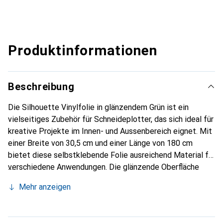
Produktinformationen
Beschreibung
Die Silhouette Vinylfolie in glänzendem Grün ist ein
vielseitiges Zubehör für Schneideplotter, das sich ideal für
kreative Projekte im Innen- und Aussenbereich eignet. Mit
einer Breite von 30,5 cm und einer Länge von 180 cm
bietet diese selbstklebende Folie ausreichend Material für
verschiedene Anwendungen. Die glänzende Oberfläche
verleiht den Designs einen ansprechenden Look und sorgt
Mehr anzeigen
dafür, dass die Farben lebendig und auffällig wirken. Diese
Folie ist nicht für den Drucker geeignet, sondern wurde
speziell für das Schneiden und Gestalten mit einem