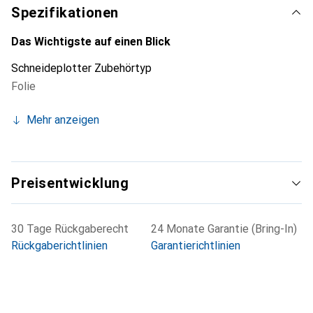
Schneideplotter entwickelt. Für das Übertragen der
Spezifikationen
ausgeschnittenen Designs wird die Verwendung eines
Transfertapes empfohlen, welches jedoch nicht im
Das Wichtigste auf einen Blick
Lieferumfang enthalten ist. Die wasserfeste Eigenschaft
Schneideplotter Zubehörtyp
der Folie macht sie besonders geeignet für
Folie
Aussenanwendungen, sodass sie auch unter verschiedenen
Witterungsbedingungen beständig bleibt.
Mehr anzeigen
Preisentwicklung
30 Tage Rückgaberecht
24 Monate Garantie (Bring-In)
Rückgaberichtlinien
Garantierichtlinien