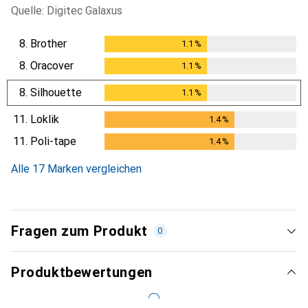
Quelle: Digitec Galaxus
8.
Brother
1.1
%
1.1
%
8.
Oracover
1.1
%
1.1
%
8.
Silhouette
1.1
%
1.1
%
11.
Loklik
1.4
%
1.4
%
11.
Poli-tape
1.4
%
1.4
%
Alle 17 Marken vergleichen
Fragen zum Produkt
0
Produktbewertungen