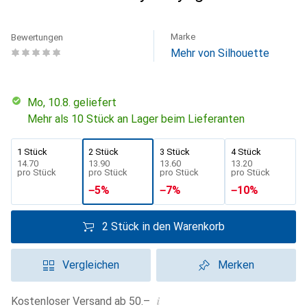
Marke
Bewertungen
Mehr von Silhouette
Mo, 10.8. geliefert
Mehr als 10 Stück an Lager beim Lieferanten
1 Stück
2 Stück
3 Stück
4 Stück
CHF
14.70
CHF
13.90
CHF
13.60
CHF
13.20
pro Stück
pro Stück
pro Stück
pro Stück
−
5
%
−
7
%
−
10
%
2 Stück in den Warenkorb
Vergleichen
Merken
i
Kostenloser Versand ab 50.–