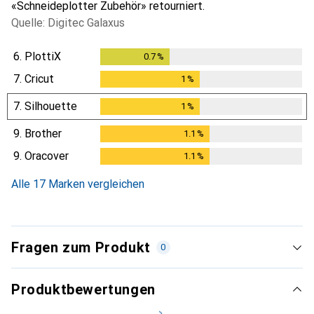
«Schneideplotter Zubehör» retourniert.
Quelle: Digitec Galaxus
6.
PlottiX
0.7
%
0.7
%
7.
Cricut
1
%
1
%
7.
Silhouette
1
%
1
%
9.
Brother
1.1
%
1.1
%
9.
Oracover
1.1
%
1.1
%
Alle 17 Marken vergleichen
Fragen zum Produkt
0
Produktbewertungen