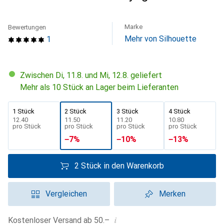
Marke
Bewertungen
Mehr von Silhouette
1
Zwischen Di, 11.8. und Mi, 12.8. geliefert
Mehr als 10 Stück an Lager beim Lieferanten
1 Stück
2 Stück
3 Stück
4 Stück
CHF
12.40
CHF
11.50
CHF
11.20
CHF
10.80
pro Stück
pro Stück
pro Stück
pro Stück
−
7
%
−
10
%
−
13
%
2 Stück in den Warenkorb
Vergleichen
Merken
i
Kostenloser Versand ab 50.–