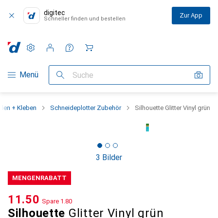
digitec
Zur App
Schneller finden und bestellen
Einstellungen
Kundenkonto
Vergleichslisten
Merklisten
Warenkorb
Navigation nach Kategorien
Menü
Suche
den + Kleben
Schneideplotter Zubehör
Silhouette Glitter Vinyl grün
3 Bilder
MENGENRABATT
CHF
11.50
Spare
CHF
1.80
Silhouette
Glitter Vinyl grün