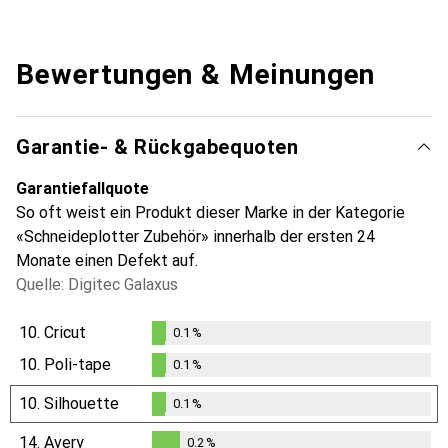
Bewertungen & Meinungen
Garantie- & Rückgabequoten
Garantiefallquote
So oft weist ein Produkt dieser Marke in der Kategorie
«Schneideplotter Zubehör» innerhalb der ersten 24
Monate einen Defekt auf.
Quelle: Digitec Galaxus
10.
Cricut
0.1
%
0.1
%
10.
Poli-tape
0.1
%
0.1
%
10.
Silhouette
0.1
%
0.1
%
14.
Avery
0.2
%