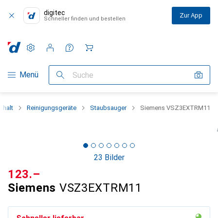
digitec
Zur App
Schneller finden und bestellen
Einstellungen
Kundenkonto
Vergleichslisten
Merklisten
Warenkorb
Navigation nach Kategorien
Menü
Suche
shalt
Reinigungsgeräte
Staubsauger
Siemens VSZ3EXTRM11
23 Bilder
CHF
123.–
Siemens
VSZ3EXTRM11