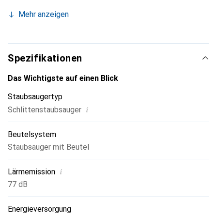
und spart Folgekosten. Für bis zu 60 % mehr Saugleistung
Mehr anzeigen
(bei teilgefülltem Staubbeutel) und beste
Reinigungsleistung empfehlen wir den Einsatz der
PowerProtect Staubbeutel vom Typ G ALL.
Spezifikationen
Das Wichtigste auf einen Blick
Staubsaugertyp
i
Schlittenstaubsauger
Beutelsystem
Staubsauger mit Beutel
i
Lärmemission
77 dB
Energieversorgung