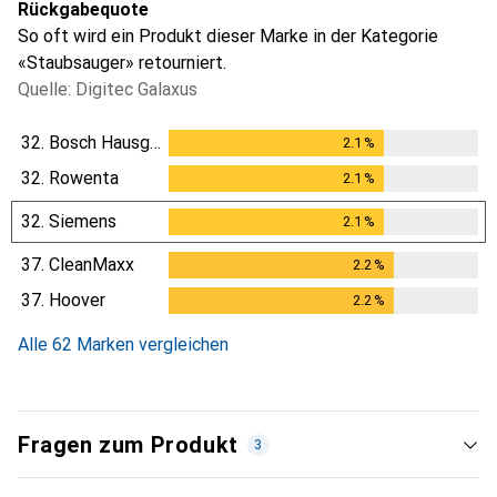
Rückgabequote
So oft wird ein Produkt dieser Marke in der Kategorie
«Staubsauger» retourniert.
Quelle: Digitec Galaxus
32.
Bosch Hausgeräte
2.1
%
2.1
%
32.
Rowenta
2.1
%
2.1
%
32.
Siemens
2.1
%
2.1
%
37.
CleanMaxx
2.2
%
2.2
%
37.
Hoover
2.2
%
2.2
%
Alle 62 Marken vergleichen
Fragen zum Produkt
3