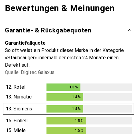
Bewertungen & Meinungen
Garantie- & Rückgabequoten
Garantiefallquote
So oft weist ein Produkt dieser Marke in der Kategorie
«Staubsauger» innerhalb der ersten 24 Monate einen
Defekt auf.
Quelle: Digitec Galaxus
12.
Rotel
1.3
%
1.3
%
13.
Numatic
1.4
%
1.4
%
13.
Siemens
1.4
%
1.4
%
15.
Einhell
1.5
%
1.5
%
15.
Miele
1.5
%
1.5
%