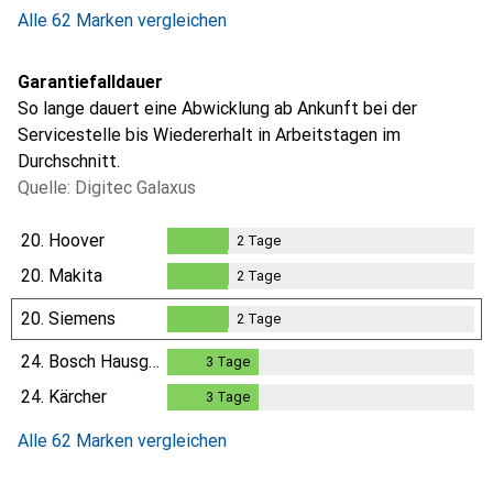
Alle 62 Marken vergleichen
Garantiefalldauer
So lange dauert eine Abwicklung ab Ankunft bei der
Servicestelle bis Wiedererhalt in Arbeitstagen im
Durchschnitt.
Quelle: Digitec Galaxus
20.
Hoover
2
Tage
2
Tage
20.
Makita
2
Tage
2
Tage
20.
Siemens
2
Tage
2
Tage
24.
Bosch Hausgeräte
3
Tage
3
Tage
24.
Kärcher
3
Tage
3
Tage
Alle 62 Marken vergleichen