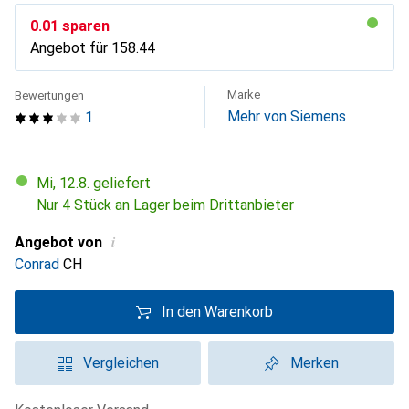
CHF
0.01
sparen
Angebot für
CHF
158.44
Marke
Bewertungen
Mehr von Siemens
1
Mi, 12.8. geliefert
Nur 4 Stück an Lager beim Drittanbieter
i
Angebot von
Conrad
CH
In den Warenkorb
Vergleichen
Merken