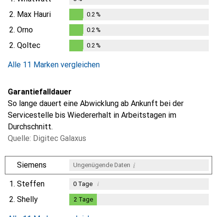
2.
Max Hauri
0.2
%
0.2
%
2.
Orno
0.2
%
0.2
%
2.
Qoltec
0.2
%
0.2
%
Alle 11 Marken vergleichen
Garantiefalldauer
So lange dauert eine Abwicklung ab Ankunft bei der
Servicestelle bis Wiedererhalt in Arbeitstagen im
Durchschnitt.
Quelle: Digitec Galaxus
i
Siemens
Ungenügende Daten
1.
Steffen
i
0
Tage
2.
Shelly
2
Tage
2
Tage
i
i
Ungenügende Daten
Ungenügende Daten