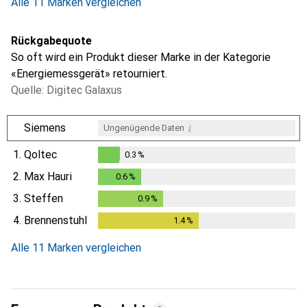
Alle 11 Marken vergleichen
Rückgabequote
So oft wird ein Produkt dieser Marke in der Kategorie
«Energiemessgerät» retourniert.
Quelle: Digitec Galaxus
i
Siemens
Ungenügende Daten
1.
Qoltec
0.3
%
0.3
%
2.
Max Hauri
0.6
%
0.6
%
3.
Steffen
0.9
%
0.9
%
4.
Brennenstuhl
1.4
%
1.4
%
Alle 11 Marken vergleichen