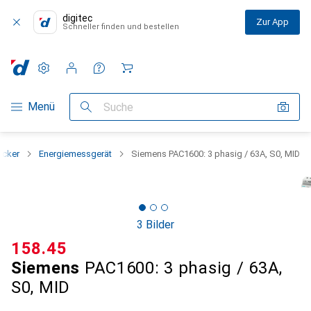
digitec
Zur App
Schneller finden und bestellen
Einstellungen
Kundenkonto
Vergleichslisten
Merklisten
Warenkorb
Navigation nach Kategorien
Menü
Suche
ecker
Energiemessgerät
Siemens PAC1600: 3 phasig / 63A, S0, MID
3 Bilder
CHF
158.45
Siemens
PAC1600: 3 phasig / 63A,
S0, MID