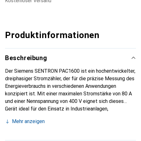
kostenloser Versand
Produktinformationen
Beschreibung
Der Siemens SENTRON PAC1600 ist ein hochentwickelter,
dreiphasiger Stromzähler, der für die präzise Messung des
Energieverbrauchs in verschiedenen Anwendungen
konzipiert ist. Mit einer maximalen Stromstärke von 80 A
und einer Nennspannung von 400 V eignet sich dieses
Gerät ideal für den Einsatz in Industrieanlagen,
Bürogebäuden und Mehrfamilienhäusern. Der Zähler ist
Mehr anzeigen
MID-zertifiziert, was bedeutet, dass er für
Abrechnungszwecke verwendet werden kann und eine
hohe Genauigkeit bei der Erfassung von Schein-, Wirk- und