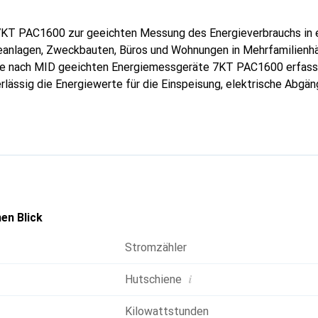
7KT PAC1600 zur geeichten Messung des Energieverbrauchs in e
rieanlagen, Zweckbauten, Büros und Wohnungen in Mehrfamilienhä
e nach MID geeichten Energiemessgeräte 7KT PAC1600 erfasse
rlässig die Energiewerte für die Einspeisung, elektrische Abgä
r- oder Direktmessung bis zu 80 A (3-phasig) und bis zu 63 A (1-
formationen über Ihre Elektroinstallation und Energieverteilung
 Beurteilung des Anlagenzustands. Zur weiteren Verarbeitung 
rer vielfältigen Kommunikationsmöglichkeiten sehr einfach in ü
 Energiemanagementsysteme einbinden über Modbus RTU, M-Bu
en Blick
Stromzähler
i
Hutschiene
Kilowattstunden