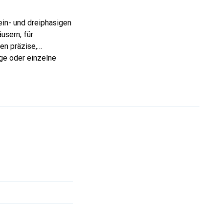
in- und dreiphasigen
usern, für
n präzise,
nge oder einzelne
phasig). Sie liefern
 sondern auch
der Messdaten lassen
bergeordnete
s oder S0-