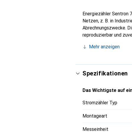
Energiezähler Sentron 
Netzen, z. B. in Indust
Abrechnungszwecke. Di
reproduzierbar und zuve
Verbraucher über Wandle
Mehr anzeigen
nicht nur umfassende In
wichtige Messwerte zur
sich die Geräte dank ih
Automatisierungs- und
Spezifikationen
Schnittstelle.
Das Wichtigste auf ein
Stromzähler Typ
Montageart
Messeinheit