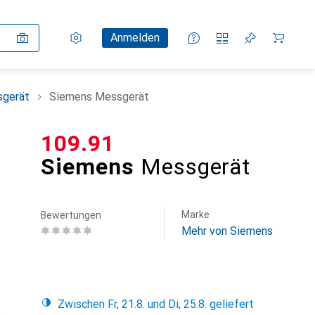
Einstellungen
Kundenkonto
Vergleichslisten
Merklisten
Warenkorb
Anmelden
sgerät
Siemens Messgerät
CHF
109.91
Siemens
Messgerät
Marke
Bewertungen
Mehr von Siemens
Zwischen Fr, 21.8. und Di, 25.8. geliefert