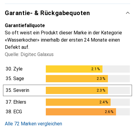
Garantie- & Rückgabequoten
Garantiefallquote
So oft weist ein Produkt dieser Marke in der Kategorie
«Wasserkocher» innerhalb der ersten 24 Monate einen
Defekt auf.
Quelle: Digitec Galaxus
30.
Zyle
2.1
%
2.1
%
35.
Sage
2.3
%
2.3
%
35.
Severin
2.3
%
2.3
%
37.
Ehlers
2.4
%
2.4
%
38.
ECG
2.6
%
2.6
%
Alle 72 Marken vergleichen