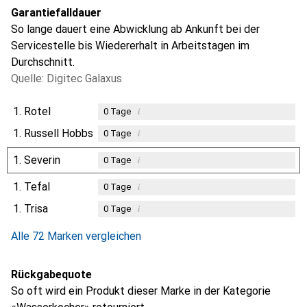
Garantiefalldauer
So lange dauert eine Abwicklung ab Ankunft bei der
Servicestelle bis Wiedererhalt in Arbeitstagen im
Durchschnitt.
Quelle: Digitec Galaxus
1.
Rotel
i
0
Tage
1.
Russell Hobbs
i
0
Tage
1.
Severin
i
0
Tage
1.
Tefal
i
0
Tage
1.
Trisa
i
0
Tage
Alle 72 Marken vergleichen
Rückgabequote
So oft wird ein Produkt dieser Marke in der Kategorie