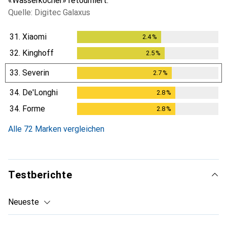
«Wasserkocher» retourniert.
Quelle: Digitec Galaxus
31.
Xiaomi
2.4
%
2.4
%
32.
Kinghoff
2.5
%
2.5
%
33.
Severin
2.7
%
2.7
%
34.
De'Longhi
2.8
%
2.8
%
34.
Forme
2.8
%
2.8
%
Alle 72 Marken vergleichen
Testberichte
Neueste