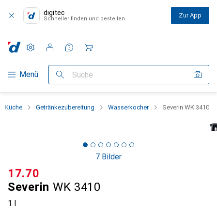
digitec
Zur App
Schneller finden und bestellen
Einstellungen
Kundenkonto
Vergleichslisten
Merklisten
Warenkorb
Navigation nach Kategorien
Menü
Suche
Küche
Getränkezubereitung
Wasserkocher
Severin WK 3410
7 Bilder
CHF
17.70
Severin
WK 3410
1 l