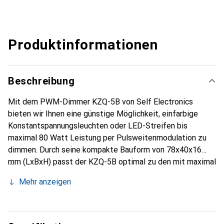
Produktinformationen
Beschreibung
Mit dem PWM-Dimmer KZQ-5B von Self Electronics
bieten wir Ihnen eine günstige Möglichkeit, einfarbige
Konstantspannungsleuchten oder LED-Streifen bis
maximal 80 Watt Leistung per Pulsweitenmodulation zu
dimmen. Durch seine kompakte Bauform von 78x40x16
mm (LxBxH) passt der KZQ-5B optimal zu den mit maximal
16,5 mm Höhe ultraflachen LED-Netzteilen SLT75-VFG bis
Mehr anzeigen
75 Watt. Diese sind besonders gut geeignet für
Installationen in beengten Bauräumen und in oder hinter
Schränken.