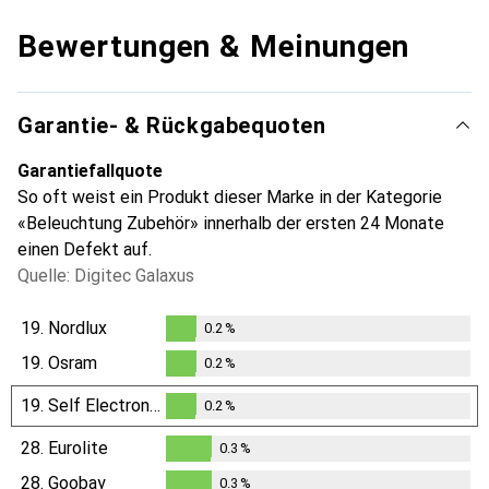
Bewertungen & Meinungen
Garantie- & Rückgabequoten
Garantiefallquote
So oft weist ein Produkt dieser Marke in der Kategorie
«Beleuchtung Zubehör» innerhalb der ersten 24 Monate
einen Defekt auf.
Quelle: Digitec Galaxus
19.
Nordlux
0.2
%
0.2
%
19.
Osram
0.2
%
0.2
%
19.
Self Electronics
0.2
%
0.2
%
28.
Eurolite
0.3
%
0.3
%
28.
Goobay
0.3
%