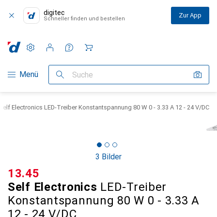
digitec
Zur App
Schneller finden und bestellen
Einstellungen
Kundenkonto
Vergleichslisten
Merklisten
Warenkorb
Navigation nach Kategorien
Menü
Suche
Self Electronics LED-Treiber Konstantspannung 80 W 0 - 3.33 A 12 - 24 V/DC
3 Bilder
CHF
13.45
Self Electronics
LED-Treiber
Konstantspannung 80 W 0 - 3.33 A
12 - 24 V/DC