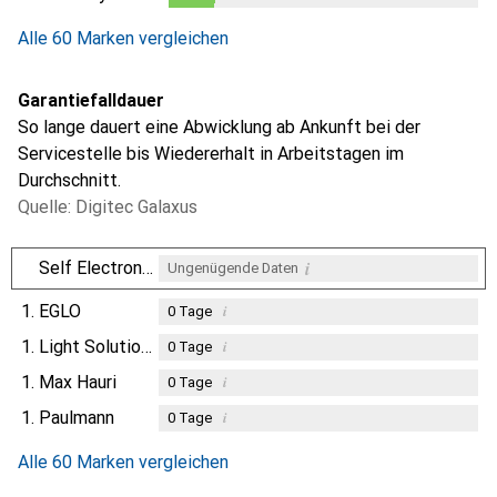
0.3
%
Alle 60 Marken vergleichen
Garantiefalldauer
So lange dauert eine Abwicklung ab Ankunft bei der
Servicestelle bis Wiedererhalt in Arbeitstagen im
Durchschnitt.
Quelle: Digitec Galaxus
i
Self Electronics
Ungenügende Daten
1.
EGLO
i
0
Tage
1.
Light Solutions
i
0
Tage
1.
Max Hauri
i
0
Tage
1.
Paulmann
i
0
Tage
Alle 60 Marken vergleichen