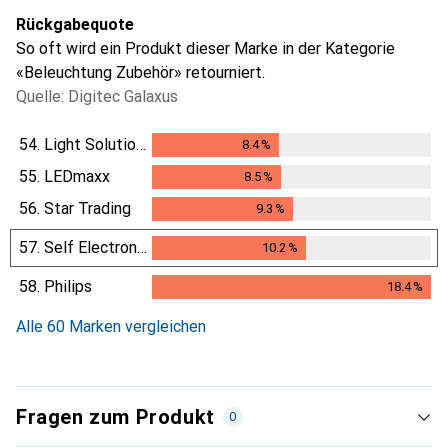
Rückgabequote
So oft wird ein Produkt dieser Marke in der Kategorie
«Beleuchtung Zubehör» retourniert.
Quelle: Digitec Galaxus
54.
Light Solutions
8.4
%
8.4
%
55.
LEDmaxx
8.5
%
8.5
%
56.
Star Trading
9.3
%
9.3
%
57.
Self Electronics
10.2
%
10.2
%
58.
Philips
18.4
%
18.4
%
Alle 60 Marken vergleichen
Fragen zum Produkt
0