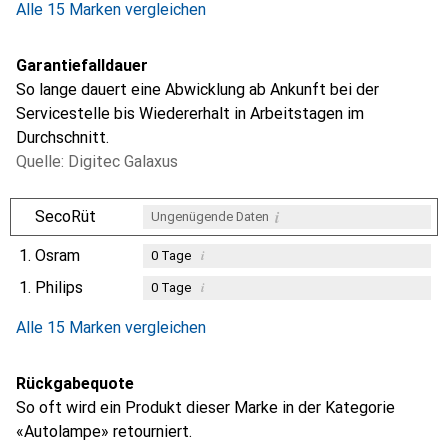
Alle 15 Marken vergleichen
Garantiefalldauer
So lange dauert eine Abwicklung ab Ankunft bei der
Servicestelle bis Wiedererhalt in Arbeitstagen im
Durchschnitt.
Quelle: Digitec Galaxus
i
SecoRüt
Ungenügende Daten
1.
Osram
i
0
Tage
1.
Philips
i
0
Tage
i
i
Ungenügende Daten
Ungenügende Daten
Alle 15 Marken vergleichen
Rückgabequote
So oft wird ein Produkt dieser Marke in der Kategorie
«Autolampe» retourniert.