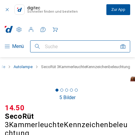
digitec
Zur App
Schneller finden und bestellen
Einstellungen
Kundenkonto
Vergleichslisten
Merklisten
Warenkorb
Navigation nach Kategorien
Menü
Suche
ile
Autolampe
SecoRüt 3KammerleuchteKennzeichenbeleuchtung
5 Bilder
CHF
14.50
SecoRüt
3KammerleuchteKennzeichenbeleu
chtung