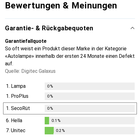
Bewertungen & Meinungen
Garantie- & Rückgabequoten
Garantiefallquote
So oft weist ein Produkt dieser Marke in der Kategorie
«Autolampe» innerhalb der ersten 24 Monate einen Defekt
auf.
Quelle: Digitec Galaxus
1.
Lampa
0
%
1.
ProPlus
0
%
1.
SecoRüt
0
%
6.
Hella
0.1
%
0.1
%
7.
Unitec
0.2
%
0.2
%