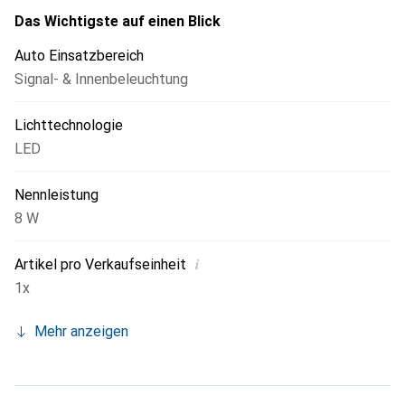
sorgt für eine hohe Energieeffizienz und Langlebigkeit,
Das Wichtigste auf einen Blick
was sie zu einer praktischen Wahl für Fahrzeugbesitzer
Auto Einsatzbereich
macht.
Signal- & Innenbeleuchtung
Lichttechnologie
LED
Nennleistung
8 W
i
Artikel pro Verkaufseinheit
1x
Mehr anzeigen