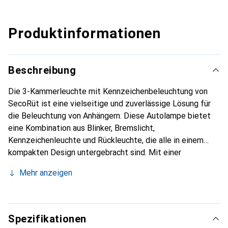
Produktinformationen
Beschreibung
Die 3-Kammerleuchte mit Kennzeichenbeleuchtung von
SecoRüt ist eine vielseitige und zuverlässige Lösung für
die Beleuchtung von Anhängern. Diese Autolampe bietet
eine Kombination aus Blinker, Bremslicht,
Kennzeichenleuchte und Rückleuchte, die alle in einem
kompakten Design untergebracht sind. Mit einer
Betriebsspannung von 12 V und 24 V ist sie für
Mehr anzeigen
verschiedene Anwendungen geeignet. Die Lampe ist mit
M5 Gewindestiften und Muttern ausgestattet, was eine
einfache Montage ermöglicht. Dank der E9 Zulassung
erfüllt sie die erforderlichen Sicherheitsstandards für den
Spezifikationen
Strassenverkehr. Die Verwendung von LED-Technologie